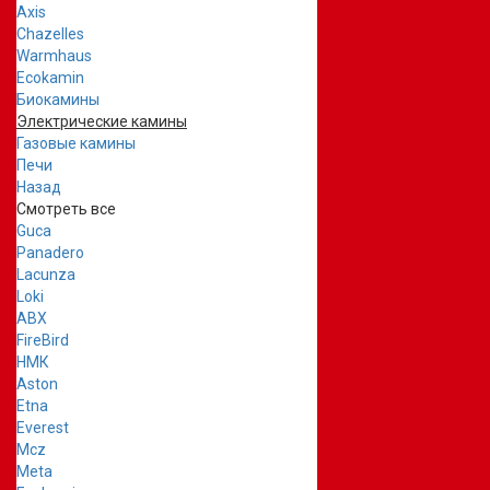
Axis
Chazelles
Warmhaus
Ecokamin
Биокамины
Электрические камины
Газовые камины
Печи
Назад
Смотреть все
Guca
Panadero
Lacunza
Loki
ABX
FireBird
НМК
Aston
Etna
Everest
Mcz
Meta