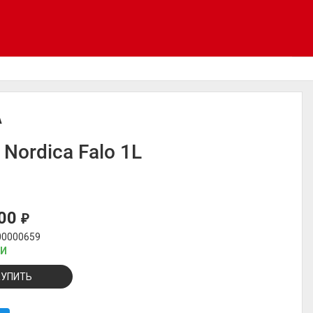
A
 Nordica Falo 1L
100
₽
00000659
ИИ
КУПИТЬ