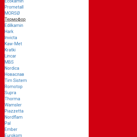
Ecokamin
Prometall
MORSØ
Термофор
Edilkamin
Hark
Invicta
Kaw-Met
Kratki
Lincar
MBS
Nordica
Новаслав
Tim Sistem
Romotop
Supra
Thorma
Wamsler
Piazzetta
Nordflam
Pal
Ember
Eurokom