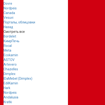
Dovre
Nordpeis
Canada
Vesuvi
Порталы, облицовки
Назад
Смотреть все
Bordelet
КимрПечь
Rocal
Meta
Ecokamin
ASTOV
Artevero
Chazelles
Dimplex
IDaMebel (Dimplex)
EdilKamin
Hark
Nordpeis
Andalusia
Kratki