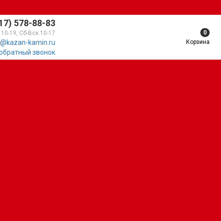
17) 578-88-83
0
 10-19, Сб-Вск 10-17
Корзина
@kazan-kamin.ru
 обратный звонок