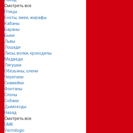
Смотреть все
Птицы
Еноты, змеи, жирафы
Кабаны
Бараны
Быки
Львы
Лошади
Лисы, волки, крокодилы
Медведи
Лягушки
Обезьяны, олени
Черепахи
Скамейки
Фонтаны
Слоны
Собаки
Дымоходы
Назад
Смотреть все
UMK
Vermilogic