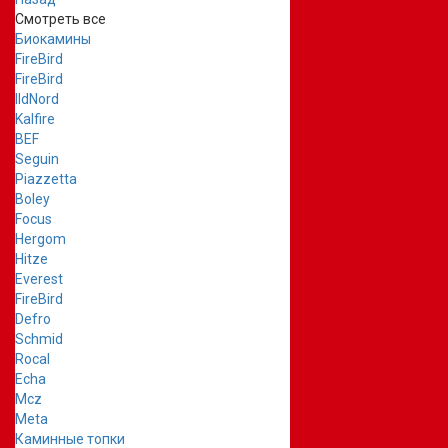
Смотреть все
Биокамины
FireBird
FireBird
IldNord
Kalfire
BEF
Seguin
Piazzetta
Boley
Focus
Hergom
Hitze
Everest
FireBird
Defro
Schmid
Rocal
Echa
Mcz
Meta
Каминные топки