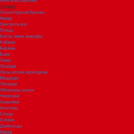
Мангалы, барбекю
Тандыр
Скульптуры из бронзы
Назад
Смотреть все
Птицы
Еноты, змеи, жирафы
Кабаны
Бараны
Быки
Львы
Лошади
Лисы, волки, крокодилы
Медведи
Лягушки
Обезьяны, олени
Черепахи
Скамейки
Фонтаны
Слоны
Собаки
Дымоходы
Назад