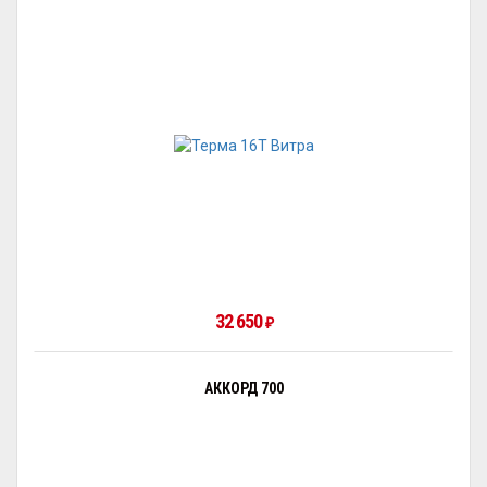
32 650
₽
АККОРД 700