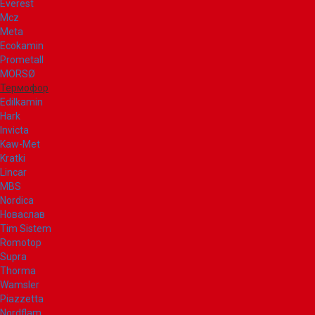
Everest
Mcz
Meta
Ecokamin
Prometall
MORSØ
Термофор
Edilkamin
Hark
Invicta
Kaw-Met
Kratki
Lincar
MBS
Nordica
Новаслав
Tim Sistem
Romotop
Supra
Thorma
Wamsler
Piazzetta
Nordflam