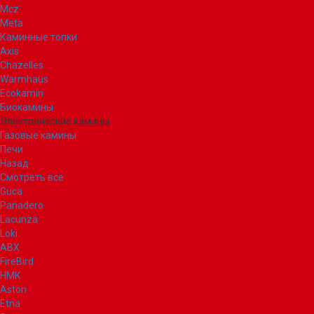
Mcz
Meta
Каминные топки
Axis
Chazelles
Warmhaus
Ecokamin
Биокамины
Электрические камины
Газовые камины
Печи
Назад
Смотреть все
Guca
Panadero
Lacunza
Loki
ABX
FireBird
НМК
Aston
Etna