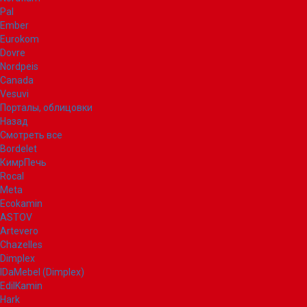
Pal
Ember
Eurokom
Dovre
Nordpeis
Canada
Vesuvi
Порталы, облицовки
Назад
Смотреть все
Bordelet
КимрПечь
Rocal
Meta
Ecokamin
ASTOV
Artevero
Chazelles
Dimplex
IDaMebel (Dimplex)
EdilKamin
Hark