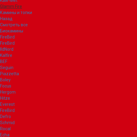
Kaw-Met
Glamm Fire
Камины и топки
Назад
Смотреть все
Биокамины
FireBird
FireBird
IldNord
Kalfire
BEF
Seguin
Piazzetta
Boley
Focus
Hergom
Hitze
Everest
FireBird
Defro
Schmid
Rocal
Echa