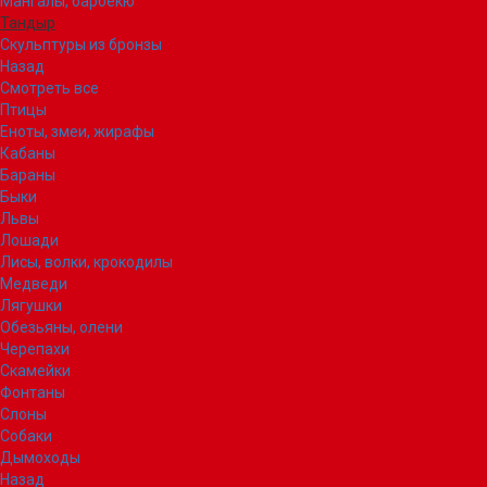
Мангалы, барбекю
Тандыр
Скульптуры из бронзы
Назад
Смотреть все
Птицы
Еноты, змеи, жирафы
Кабаны
Бараны
Быки
Львы
Лошади
Лисы, волки, крокодилы
Медведи
Лягушки
Обезьяны, олени
Черепахи
Скамейки
Фонтаны
Слоны
Собаки
Дымоходы
Назад