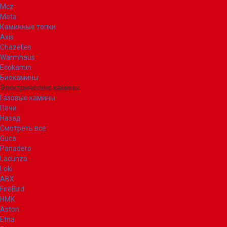
Mcz
Meta
Каминные топки
Axis
Chazelles
Warmhaus
Ecokamin
Биокамины
Электрические камины
Газовые камины
Печи
Назад
Смотреть все
Guca
Panadero
Lacunza
Loki
ABX
FireBird
НМК
Aston
Etna