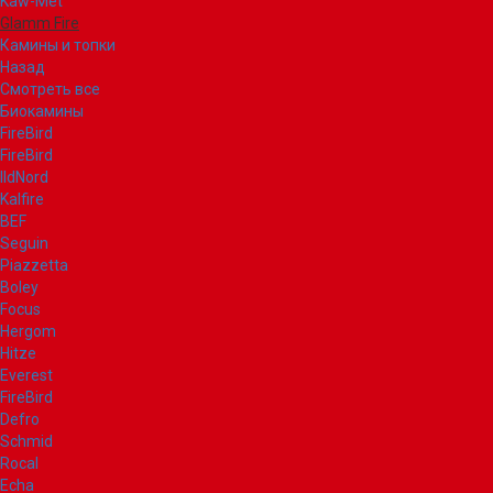
Kaw-Met
Glamm Fire
Камины и топки
Назад
Смотреть все
Биокамины
FireBird
FireBird
IldNord
Kalfire
BEF
Seguin
Piazzetta
Boley
Focus
Hergom
Hitze
Everest
FireBird
Defro
Schmid
Rocal
Echa