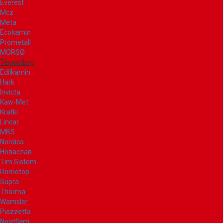
Everest
Mcz
Meta
Ecokamin
Prometall
MORSØ
Термофор
Edilkamin
Hark
Invicta
Kaw-Met
Kratki
Lincar
MBS
Nordica
Новаслав
Tim Sistem
Romotop
Supra
Thorma
Wamsler
Piazzetta
Nordflam