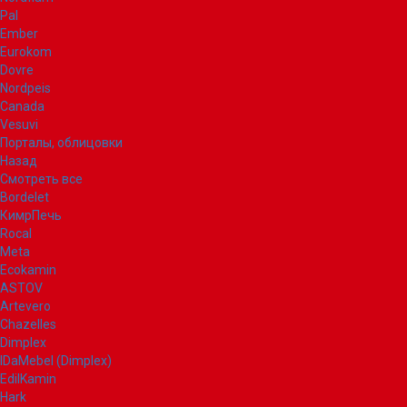
Pal
Ember
Eurokom
Dovre
Nordpeis
Canada
Vesuvi
Порталы, облицовки
Назад
Смотреть все
Bordelet
КимрПечь
Rocal
Meta
Ecokamin
ASTOV
Artevero
Chazelles
Dimplex
IDaMebel (Dimplex)
EdilKamin
Hark