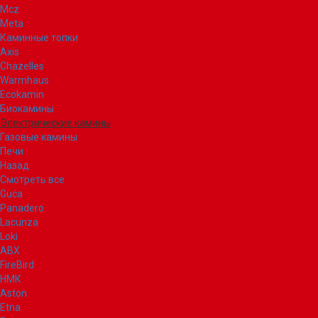
Mcz
Meta
Каминные топки
Axis
Chazelles
Warmhaus
Ecokamin
Биокамины
Электрические камины
Газовые камины
Печи
Назад
Смотреть все
Guca
Panadero
Lacunza
Loki
ABX
FireBird
НМК
Aston
Etna