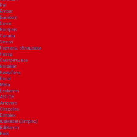
Pal
Ember
Eurokom
Dovre
Nordpeis
Canada
Vesuvi
Порталы, облицовки
Назад
Смотреть все
Bordelet
КимрПечь
Rocal
Meta
Ecokamin
ASTOV
Artevero
Chazelles
Dimplex
IDaMebel (Dimplex)
EdilKamin
Hark