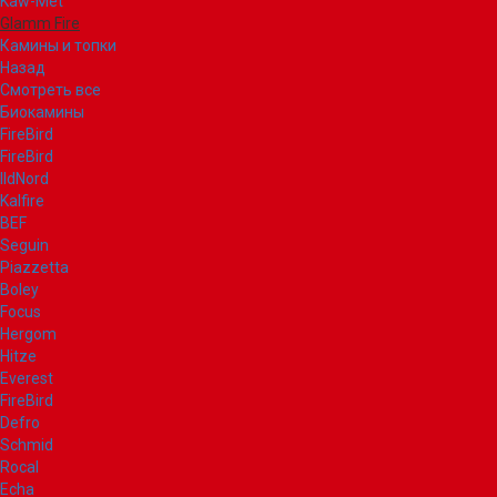
Kaw-Met
Glamm Fire
Камины и топки
Назад
Смотреть все
Биокамины
FireBird
FireBird
IldNord
Kalfire
BEF
Seguin
Piazzetta
Boley
Focus
Hergom
Hitze
Everest
FireBird
Defro
Schmid
Rocal
Echa