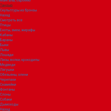
Мангалы, барбекю
Тандыр
Скульптуры из бронзы
Назад
Смотреть все
Птицы
Еноты, змеи, жирафы
Кабаны
Бараны
Быки
Львы
Лошади
Лисы, волки, крокодилы
Медведи
Лягушки
Обезьяны, олени
Черепахи
Скамейки
Фонтаны
Слоны
Собаки
Дымоходы
Назад