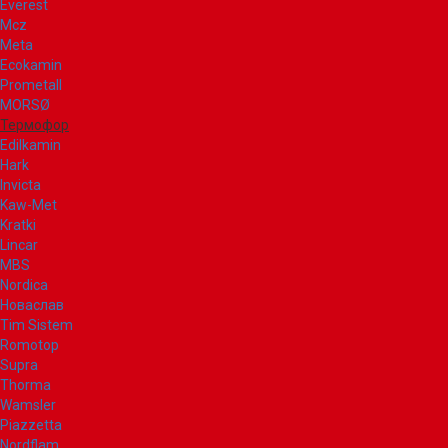
Everest
Mcz
Meta
Ecokamin
Prometall
MORSØ
Термофор
Edilkamin
Hark
Invicta
Kaw-Met
Kratki
Lincar
MBS
Nordica
Новаслав
Tim Sistem
Romotop
Supra
Thorma
Wamsler
Piazzetta
Nordflam