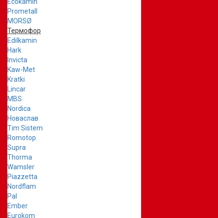
Ecokamin
Prometall
MORSØ
Термофор
Edilkamin
Hark
Invicta
Kaw-Met
Kratki
Lincar
MBS
Nordica
Новаслав
Tim Sistem
Romotop
Supra
Thorma
Wamsler
Piazzetta
Nordflam
Pal
Ember
Eurokom