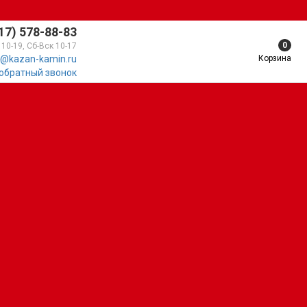
17) 578-88-83
0
 10-19, Сб-Вск 10-17
Корзина
@kazan-kamin.ru
 обратный звонок