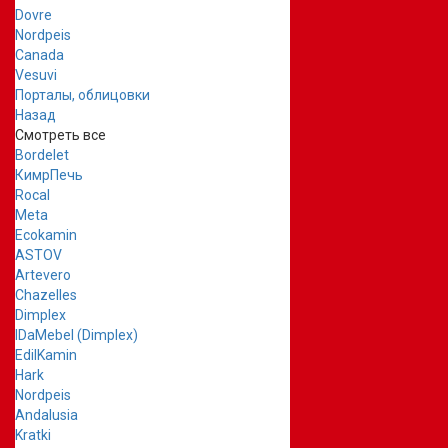
Dovre
Nordpeis
Canada
Vesuvi
Порталы, облицовки
Назад
Смотреть все
Bordelet
КимрПечь
Rocal
Meta
Ecokamin
ASTOV
Artevero
Chazelles
Dimplex
IDaMebel (Dimplex)
EdilKamin
Hark
Nordpeis
Andalusia
Kratki