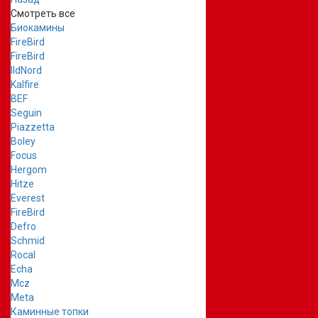
Смотреть все
Биокамины
FireBird
FireBird
IldNord
Kalfire
BEF
Seguin
Piazzetta
Boley
Focus
Hergom
Hitze
Everest
FireBird
Defro
Schmid
Rocal
Echa
Mcz
Meta
Каминные топки