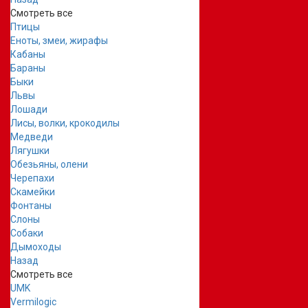
Смотреть все
Птицы
Еноты, змеи, жирафы
Кабаны
Бараны
Быки
Львы
Лошади
Лисы, волки, крокодилы
Медведи
Лягушки
Обезьяны, олени
Черепахи
Скамейки
Фонтаны
Слоны
Собаки
Дымоходы
Назад
Смотреть все
UMK
Vermilogic