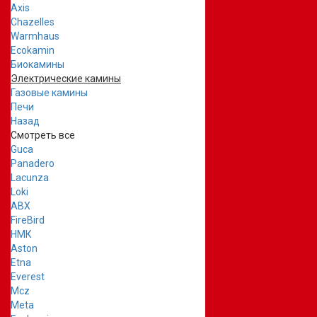
Axis
Chazelles
Warmhaus
Ecokamin
Биокамины
Электрические камины
Газовые камины
Печи
Назад
Смотреть все
Guca
Panadero
Lacunza
Loki
ABX
FireBird
НМК
Aston
Etna
Everest
Mcz
Meta