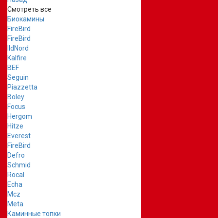
Смотреть все
Биокамины
FireBird
FireBird
IldNord
Kalfire
BEF
Seguin
Piazzetta
Boley
Focus
Hergom
Hitze
Everest
FireBird
Defro
Schmid
Rocal
Echa
Mcz
Meta
Каминные топки