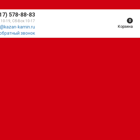
17) 578-88-83
0
 10-19, Сб-Вск 10-17
Корзина
@kazan-kamin.ru
 обратный звонок