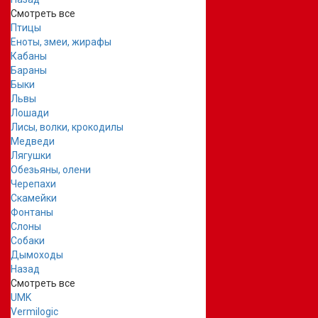
Смотреть все
Птицы
Еноты, змеи, жирафы
Кабаны
Бараны
Быки
Львы
Лошади
Лисы, волки, крокодилы
Медведи
Лягушки
Обезьяны, олени
Черепахи
Скамейки
Фонтаны
Слоны
Собаки
Дымоходы
Назад
Смотреть все
UMK
Vermilogic