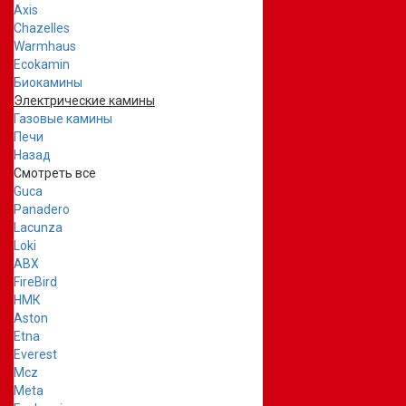
Axis
Chazelles
Warmhaus
Ecokamin
Биокамины
Электрические камины
Газовые камины
Печи
Назад
Смотреть все
Guca
Panadero
Lacunza
Loki
ABX
FireBird
НМК
Aston
Etna
Everest
Mcz
Meta