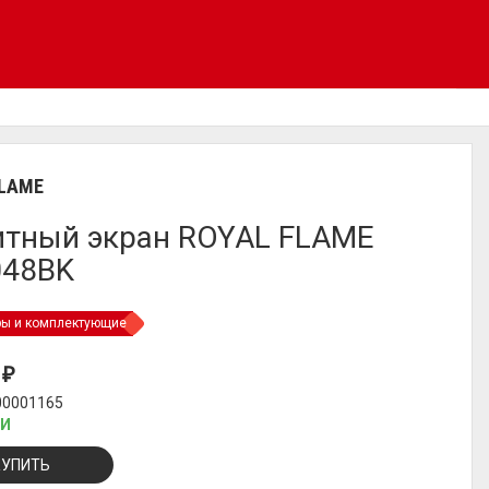
FLAME
тный экран ROYAL FLAME
048BK
ры и комплектующие
9
₽
00001165
ИИ
КУПИТЬ