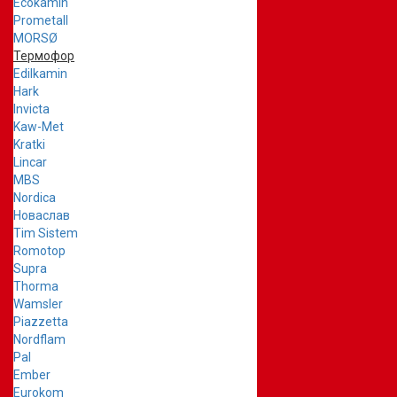
Ecokamin
Prometall
MORSØ
Термофор
Edilkamin
Hark
Invicta
Kaw-Met
Kratki
Lincar
MBS
Nordica
Новаслав
Tim Sistem
Romotop
Supra
Thorma
Wamsler
Piazzetta
Nordflam
Pal
Ember
Eurokom