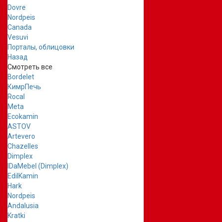
Dovre
Nordpeis
Canada
Vesuvi
Порталы, облицовки
Назад
Смотреть все
Bordelet
КимрПечь
Rocal
Meta
Ecokamin
ASTOV
Artevero
Chazelles
Dimplex
IDaMebel (Dimplex)
EdilKamin
Hark
Nordpeis
Andalusia
Kratki