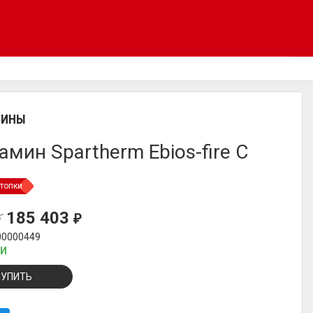
МИНЫ
амин Spartherm Ebios-fire C
топки
185 403
₽
₽
00000449
ИИ
КУПИТЬ