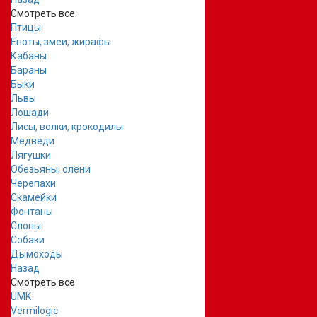
Смотреть все
Птицы
Еноты, змеи, жирафы
Кабаны
Бараны
Быки
Львы
Лошади
Лисы, волки, крокодилы
Медведи
Лягушки
Обезьяны, олени
Черепахи
Скамейки
Фонтаны
Слоны
Собаки
Дымоходы
Назад
Смотреть все
UMK
Vermilogic