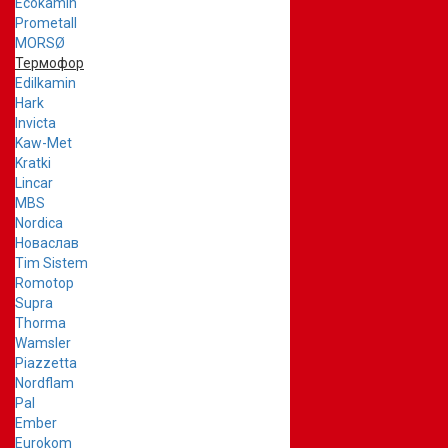
Ecokamin
Prometall
MORSØ
Термофор
Edilkamin
Hark
Invicta
Kaw-Met
Kratki
Lincar
MBS
Nordica
Новаслав
Tim Sistem
Romotop
Supra
Thorma
Wamsler
Piazzetta
Nordflam
Pal
Ember
Eurokom