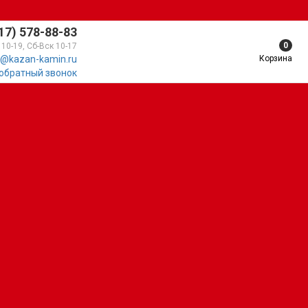
17) 578-88-83
0
 10-19, Сб-Вск 10-17
Корзина
@kazan-kamin.ru
 обратный звонок