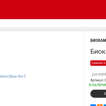
БИОКА
Биок
Камины и 
191 138
Артикул: 
В НАЛИЧ