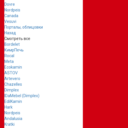
Dovre
Nordpeis
Canada
Vesuvi
Порталы, облицовки
Назад
Смотреть все
Bordelet
КимрПечь
Rocal
Meta
Ecokamin
ASTOV
Artevero
Chazelles
Dimplex
IDaMebel (Dimplex)
EdilKamin
Hark
Nordpeis
Andalusia
Kratki