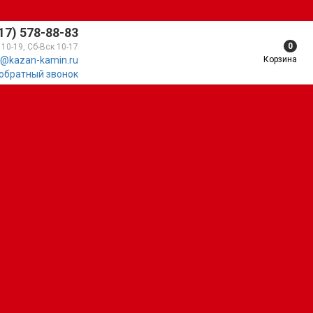
17) 578-88-83
0
 10-19, Сб-Вск 10-17
Корзина
@kazan-kamin.ru
 обратный звонок