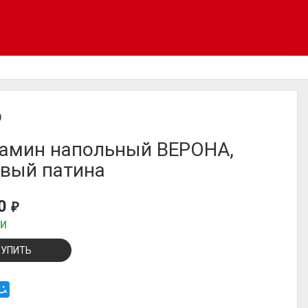
D
амин напольный ВЕРОНА,
вый патина
00
₽
ИИ
КУПИТЬ