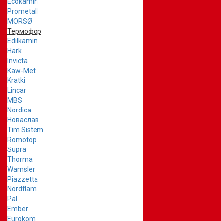
Ecokamin
Prometall
MORSØ
Термофор
Edilkamin
Hark
Invicta
Kaw-Met
Kratki
Lincar
MBS
Nordica
Новаслав
Tim Sistem
Romotop
Supra
Thorma
Wamsler
Piazzetta
Nordflam
Pal
Ember
Eurokom