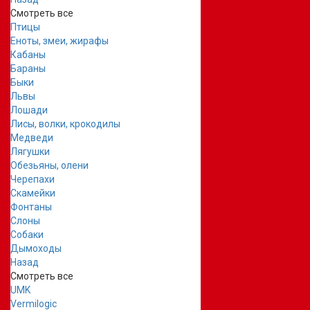
Смотреть все
Птицы
Еноты, змеи, жирафы
Кабаны
Бараны
Быки
Львы
Лошади
Лисы, волки, крокодилы
Медведи
Лягушки
Обезьяны, олени
Черепахи
Скамейки
Фонтаны
Слоны
Собаки
Дымоходы
Назад
Смотреть все
UMK
Vermilogic