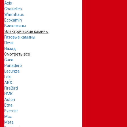
Axis
Chazelles
Warmhaus
Ecokamin
Биокамины
Электрические камины
Газовые камины
Печи
Назад
Смотреть все
Guca
Panadero
Lacunza
Loki
ABX
FireBird
НМК
Aston
Etna
Everest
Mcz
Meta