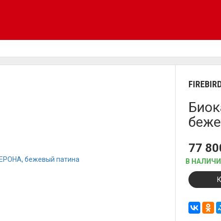
FIREBIR
Биок
беже
77 8
В НАЛИЧ