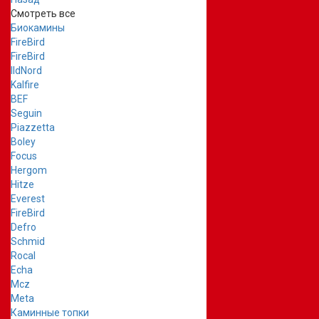
Смотреть все
Биокамины
FireBird
FireBird
IldNord
Kalfire
BEF
Seguin
Piazzetta
Boley
Focus
Hergom
Hitze
Everest
FireBird
Defro
Schmid
Rocal
Echa
Mcz
Meta
Каминные топки