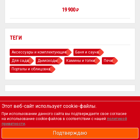
19 900
₽
ТЕГИ
Аксессуары и комплектующие
Баня и сауна
Для сада
Дымоходы
Камины и топки
Печи
Порталы и облицовка
Этот веб-сайт использует cookie-файлы.
Магазин
При использовании данного сайта вы подтверждаете свое согласие
Биокамины, камины и печи
на использование cookie-файлов в соответствии с нашей
политикой
приватности
.
по интересным ценам.
Корзина
Подтверждаю
Оформить заказ
Политика