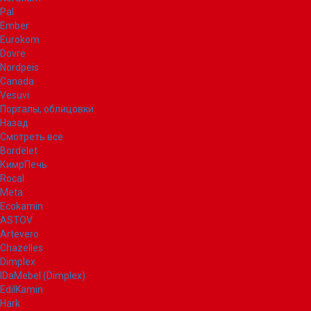
Pal
Ember
Eurokom
Dovre
Nordpeis
Canada
Vesuvi
Порталы, облицовки
Назад
Смотреть все
Bordelet
КимрПечь
Rocal
Meta
Ecokamin
ASTOV
Artevero
Chazelles
Dimplex
IDaMebel (Dimplex)
EdilKamin
Hark