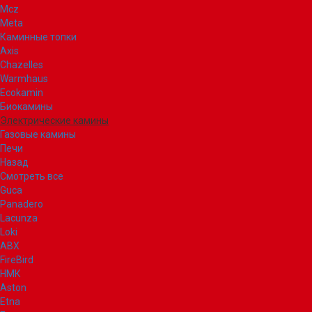
Mcz
Meta
Каминные топки
Axis
Chazelles
Warmhaus
Ecokamin
Биокамины
Электрические камины
Газовые камины
Печи
Назад
Смотреть все
Guca
Panadero
Lacunza
Loki
ABX
FireBird
НМК
Aston
Etna