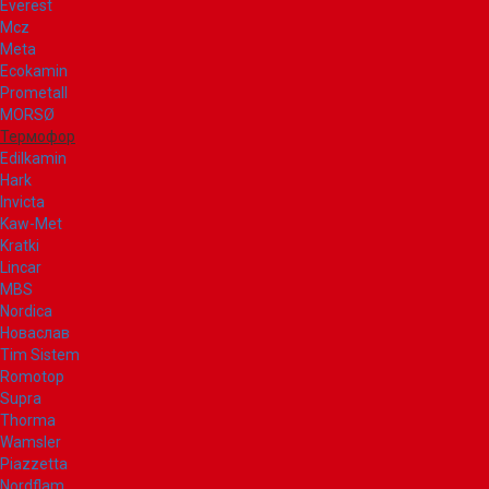
Everest
Mcz
Meta
Ecokamin
Prometall
MORSØ
Термофор
Edilkamin
Hark
Invicta
Kaw-Met
Kratki
Lincar
MBS
Nordica
Новаслав
Tim Sistem
Romotop
Supra
Thorma
Wamsler
Piazzetta
Nordflam