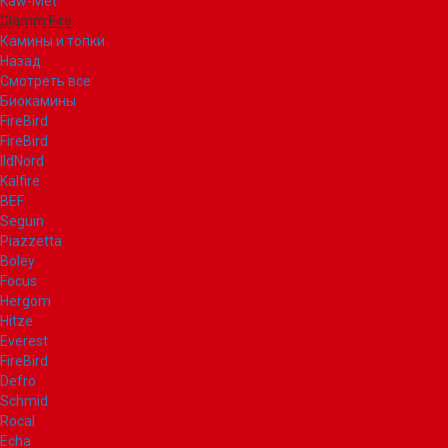
Kaw-Met
Glamm Fire
Камины и топки
Назад
Смотреть все
Биокамины
FireBird
FireBird
IldNord
Kalfire
BEF
Seguin
Piazzetta
Boley
Focus
Hergom
Hitze
Everest
FireBird
Defro
Schmid
Rocal
Echa