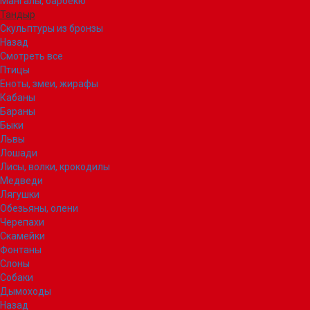
Мангалы, барбекю
Тандыр
Скульптуры из бронзы
Назад
Смотреть все
Птицы
Еноты, змеи, жирафы
Кабаны
Бараны
Быки
Львы
Лошади
Лисы, волки, крокодилы
Медведи
Лягушки
Обезьяны, олени
Черепахи
Скамейки
Фонтаны
Слоны
Собаки
Дымоходы
Назад