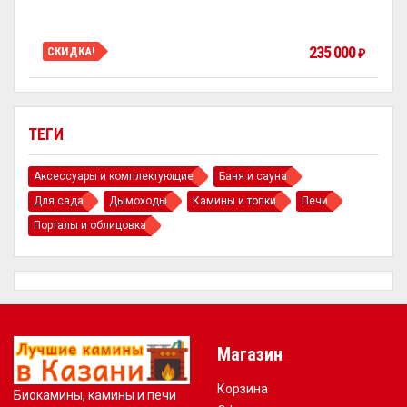
235 000
СКИДКА!
₽
ТЕГИ
Аксессуары и комплектующие
Баня и сауна
Для сада
Дымоходы
Камины и топки
Печи
Порталы и облицовка
Магазин
Корзина
Биокамины, камины и печи