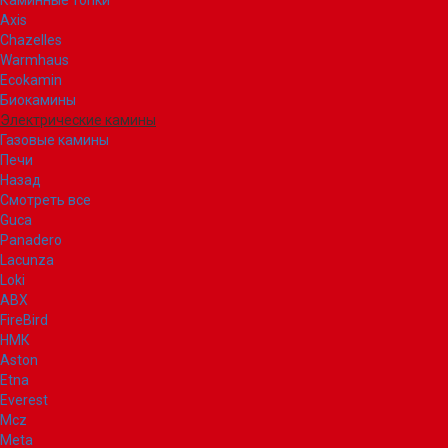
Каминные топки
Axis
Chazelles
Warmhaus
Ecokamin
Биокамины
Электрические камины
Газовые камины
Печи
Назад
Смотреть все
Guca
Panadero
Lacunza
Loki
ABX
FireBird
НМК
Aston
Etna
Everest
Mcz
Meta