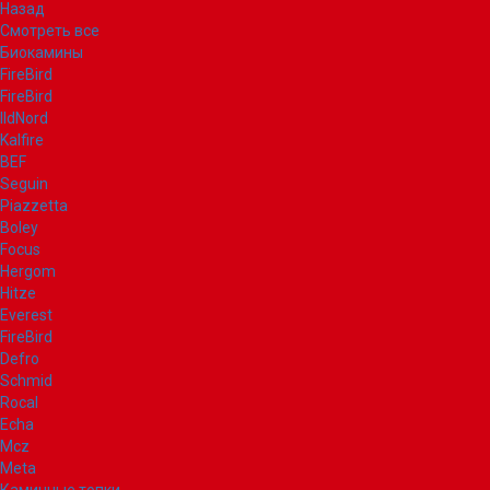
Назад
Смотреть все
Биокамины
FireBird
FireBird
IldNord
Kalfire
BEF
Seguin
Piazzetta
Boley
Focus
Hergom
Hitze
Everest
FireBird
Defro
Schmid
Rocal
Echa
Mcz
Meta