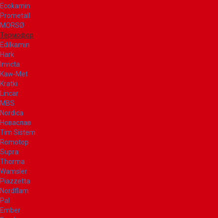
Ecokamin
Prometall
MORSØ
Термофор
Edilkamin
Hark
Invicta
Kaw-Met
Kratki
Lincar
MBS
Nordica
Новаслав
Tim Sistem
Romotop
Supra
Thorma
Wamsler
Piazzetta
Nordflam
Pal
Ember