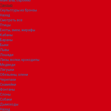
Мангалы, барбекю
Тандыр
Скульптуры из бронзы
Назад
Смотреть все
Птицы
Еноты, змеи, жирафы
Кабаны
Бараны
Быки
Львы
Лошади
Лисы, волки, крокодилы
Медведи
Лягушки
Обезьяны, олени
Черепахи
Скамейки
Фонтаны
Слоны
Собаки
Дымоходы
Назад