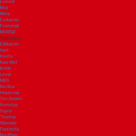
Everest
Mcz
Meta
Ecokamin
Prometall
MORSØ
Термофор
Edilkamin
Hark
Invicta
Kaw-Met
Kratki
Lincar
MBS
Nordica
Новаслав
Tim Sistem
Romotop
Supra
Thorma
Wamsler
Piazzetta
Nordflam