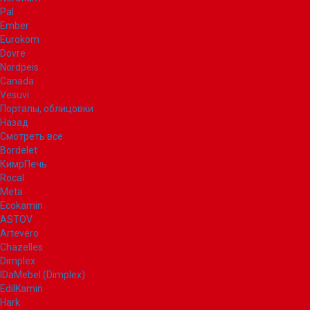
Pal
Ember
Eurokom
Dovre
Nordpeis
Canada
Vesuvi
Порталы, облицовки
Назад
Смотреть все
Bordelet
КимрПечь
Rocal
Meta
Ecokamin
ASTOV
Artevero
Chazelles
Dimplex
IDaMebel (Dimplex)
EdilKamin
Hark