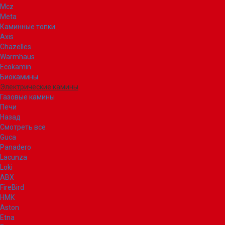
Mcz
Meta
Каминные топки
Axis
Chazelles
Warmhaus
Ecokamin
Биокамины
Электрические камины
Газовые камины
Печи
Назад
Смотреть все
Guca
Panadero
Lacunza
Loki
ABX
FireBird
НМК
Aston
Etna