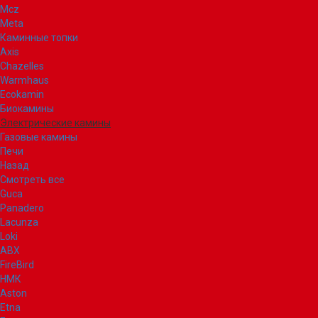
Mcz
Meta
Каминные топки
Axis
Chazelles
Warmhaus
Ecokamin
Биокамины
Электрические камины
Газовые камины
Печи
Назад
Смотреть все
Guca
Panadero
Lacunza
Loki
ABX
FireBird
НМК
Aston
Etna