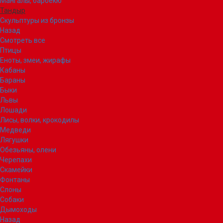
Мангалы, барбекю
Тандыр
Скульптуры из бронзы
Назад
Смотреть все
Птицы
Еноты, змеи, жирафы
Кабаны
Бараны
Быки
Львы
Лошади
Лисы, волки, крокодилы
Медведи
Лягушки
Обезьяны, олени
Черепахи
Скамейки
Фонтаны
Слоны
Собаки
Дымоходы
Назад