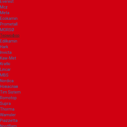
Everest
Mcz
Meta
Ecokamin
Prometall
MORSØ
Термофор
Edilkamin
Hark
Invicta
Kaw-Met
Kratki
Lincar
MBS
Nordica
Новаслав
Tim Sistem
Romotop
Supra
Thorma
Wamsler
Piazzetta
Nordflam