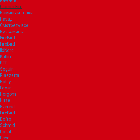
Kaw-Met
Glamm Fire
Камины и топки
Назад
Смотреть все
Биокамины
FireBird
FireBird
IldNord
Kalfire
BEF
Seguin
Piazzetta
Boley
Focus
Hergom
Hitze
Everest
FireBird
Defro
Schmid
Rocal
Echa