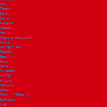
Pal
Ember
Eurokom
Dovre
Nordpeis
Canada
Vesuvi
Порталы, облицовки
Назад
Смотреть все
Bordelet
КимрПечь
Rocal
Meta
Ecokamin
ASTOV
Artevero
Chazelles
Dimplex
IDaMebel (Dimplex)
EdilKamin
Hark