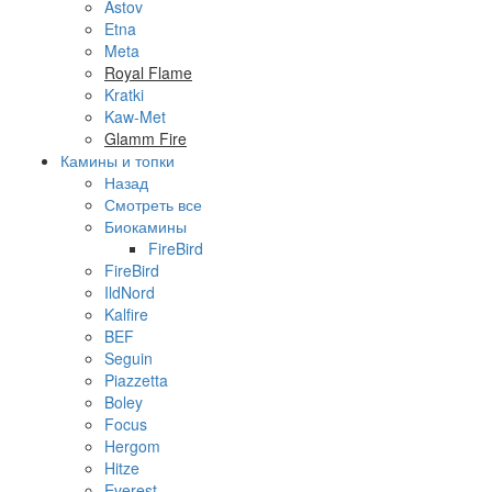
Astov
Etna
Meta
Royal Flame
Kratki
Kaw-Met
Glamm Fire
Камины и топки
Назад
Смотреть все
Биокамины
FireBird
FireBird
IldNord
Kalfire
BEF
Seguin
Piazzetta
Boley
Focus
Hergom
Hitze
Everest