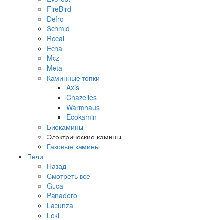
FireBird
Defro
Schmid
Rocal
Echa
Mcz
Meta
Каминные топки
Axis
Chazelles
Warmhaus
Ecokamin
Биокамины
Электрические камины
Газовые камины
Печи
Назад
Смотреть все
Guca
Panadero
Lacunza
Loki