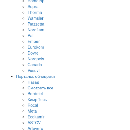
Romotop
Supra
Thorma
Wamsler
Piazzetta
Nordflam
Pal
Ember
Eurokom
Dovre
Nordpeis
Canada
Vesuvi
Порталы, облицовки
Назад
Смотреть все
Bordelet
КимрПечь
Rocal
Meta
Ecokamin
ASTOV
Artevero