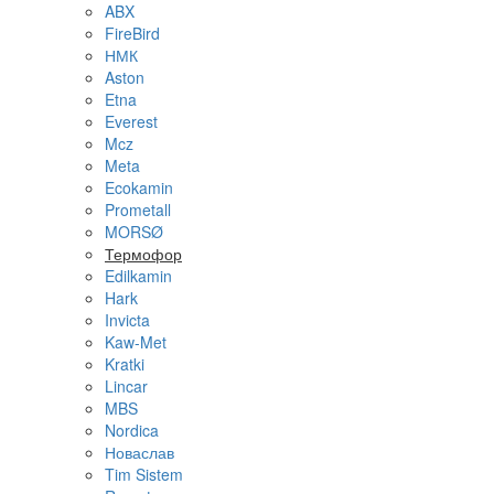
ABX
FireBird
НМК
Aston
Etna
Everest
Mcz
Meta
Ecokamin
Prometall
MORSØ
Термофор
Edilkamin
Hark
Invicta
Kaw-Met
Kratki
Lincar
MBS
Nordica
Новаслав
Tim Sistem