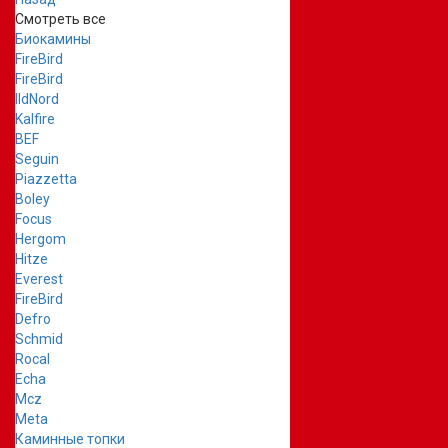
Смотреть все
Биокамины
FireBird
FireBird
IldNord
Kalfire
BEF
Seguin
Piazzetta
Boley
Focus
Hergom
Hitze
Everest
FireBird
Defro
Schmid
Rocal
Echa
Mcz
Meta
Каминные топки