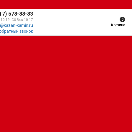
17) 578-88-83
0
 10-19, Сб-Вск 10-17
Корзина
@kazan-kamin.ru
 обратный звонок