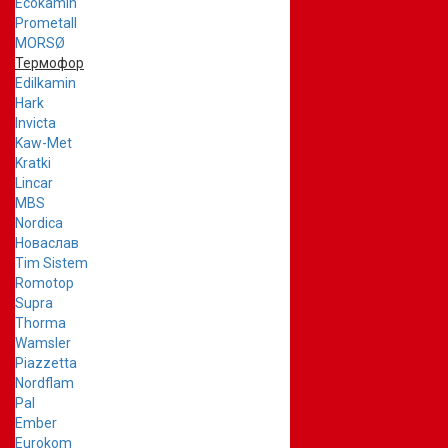
Ecokamin
Prometall
MORSØ
Термофор
Edilkamin
Hark
Invicta
Kaw-Met
Kratki
Lincar
MBS
Nordica
Новаслав
Tim Sistem
Romotop
Supra
Thorma
Wamsler
Piazzetta
Nordflam
Pal
Ember
Eurokom