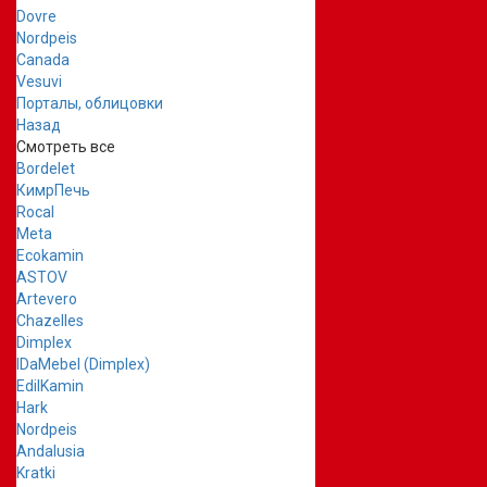
Dovre
Nordpeis
Canada
Vesuvi
Порталы, облицовки
Назад
Смотреть все
Bordelet
КимрПечь
Rocal
Meta
Ecokamin
ASTOV
Artevero
Chazelles
Dimplex
IDaMebel (Dimplex)
EdilKamin
Hark
Nordpeis
Andalusia
Kratki