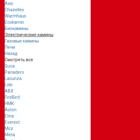
Axis
Chazelles
Warmhaus
Ecokamin
Биокамины
Электрические камины
Газовые камины
Печи
Назад
Смотреть все
Guca
Panadero
Lacunza
Loki
ABX
FireBird
НМК
Aston
Etna
Everest
Mcz
Meta