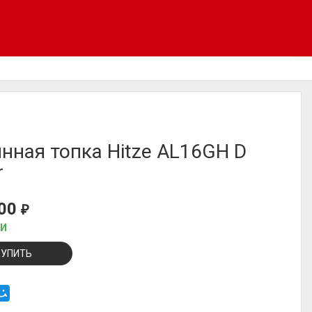
нная топка Hitze AL16GH D
r
800
₽
ИИ
КУПИТЬ