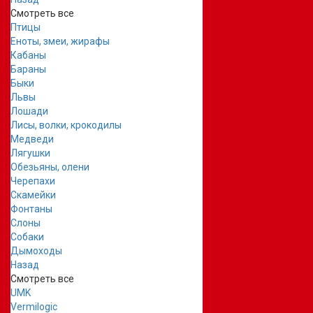
Смотреть все
Птицы
Еноты, змеи, жирафы
Кабаны
Бараны
Быки
Львы
Лошади
Лисы, волки, крокодилы
Медведи
Лягушки
Обезьяны, олени
Черепахи
Скамейки
Фонтаны
Слоны
Собаки
Дымоходы
Назад
Смотреть все
UMK
Vermilogic