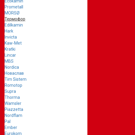
Ecokamin
Prometall
MORSØ
Термофор
Edilkamin
Hark
Invicta
Kaw-Met
Kratki
Lincar
MBS
Nordica
Новаслав
Tim Sistem
Romotop
Supra
Thorma
Wamsler
Piazzetta
Nordflam
Pal
Ember
Eurokom