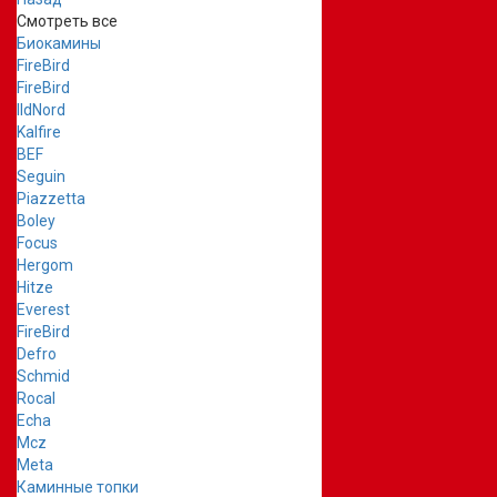
Смотреть все
Биокамины
FireBird
FireBird
IldNord
Kalfire
BEF
Seguin
Piazzetta
Boley
Focus
Hergom
Hitze
Everest
FireBird
Defro
Schmid
Rocal
Echa
Mcz
Meta
Каминные топки