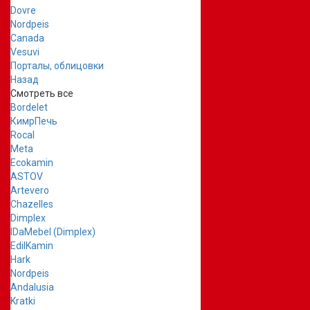
Dovre
Nordpeis
Canada
Vesuvi
Порталы, облицовки
Назад
Смотреть все
Bordelet
КимрПечь
Rocal
Meta
Ecokamin
ASTOV
Artevero
Chazelles
Dimplex
IDaMebel (Dimplex)
EdilKamin
Hark
Nordpeis
Andalusia
Kratki