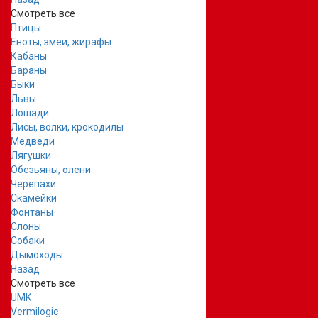
Смотреть все
Птицы
Еноты, змеи, жирафы
Кабаны
Бараны
Быки
Львы
Лошади
Лисы, волки, крокодилы
Медведи
Лягушки
Обезьяны, олени
Черепахи
Скамейки
Фонтаны
Слоны
Собаки
Дымоходы
Назад
Смотреть все
UMK
Vermilogic