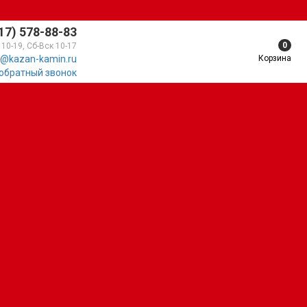
17) 578-88-83
0
 10-19, Сб-Вск 10-17
Корзина
@kazan-kamin.ru
 обратный звонок