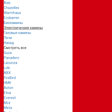
Axis
Chazelles
Warmhaus
Ecokamin
Биокамины
Электрические камины
Газовые камины
Печи
Назад
Смотреть все
Guca
Panadero
Lacunza
Loki
ABX
FireBird
НМК
Aston
Etna
Everest
Mcz
Meta