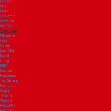
Everest
Mcz
Meta
Ecokamin
Prometall
MORSØ
Термофор
Edilkamin
Hark
Invicta
Kaw-Met
Kratki
Lincar
MBS
Nordica
Новаслав
Tim Sistem
Romotop
Supra
Thorma
Wamsler
Piazzetta
Nordflam