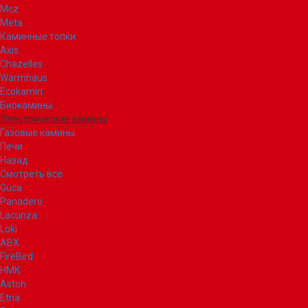
Mcz
Meta
Каминные топки
Axis
Chazelles
Warmhaus
Ecokamin
Биокамины
Электрические камины
Газовые камины
Печи
Назад
Смотреть все
Guca
Panadero
Lacunza
Loki
ABX
FireBird
НМК
Aston
Etna