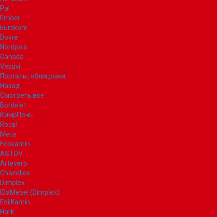
Pal
Ember
Eurokom
Dovre
Nordpeis
Canada
Vesuvi
Порталы, облицовки
Назад
Смотреть все
Bordelet
КимрПечь
Rocal
Meta
Ecokamin
ASTOV
Artevero
Chazelles
Dimplex
IDaMebel (Dimplex)
EdilKamin
Hark