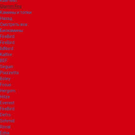
Kaw-Met
Glamm Fire
Камины и топки
Назад
Смотреть все
Биокамины
FireBird
FireBird
IldNord
Kalfire
BEF
Seguin
Piazzetta
Boley
Focus
Hergom
Hitze
Everest
FireBird
Defro
Schmid
Rocal
Echa