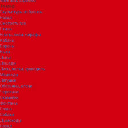
Мангалы, барбекю
Тандыр
Скульптуры из бронзы
Назад
Смотреть все
Птицы
Еноты, змеи, жирафы
Кабаны
Бараны
Быки
Львы
Лошади
Лисы, волки, крокодилы
Медведи
Лягушки
Обезьяны, олени
Черепахи
Скамейки
Фонтаны
Слоны
Собаки
Дымоходы
Назад