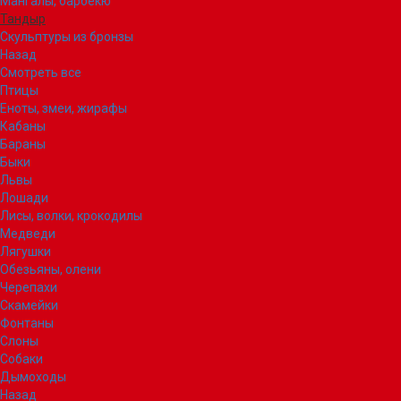
Мангалы, барбекю
Тандыр
Скульптуры из бронзы
Назад
Смотреть все
Птицы
Еноты, змеи, жирафы
Кабаны
Бараны
Быки
Львы
Лошади
Лисы, волки, крокодилы
Медведи
Лягушки
Обезьяны, олени
Черепахи
Скамейки
Фонтаны
Слоны
Собаки
Дымоходы
Назад