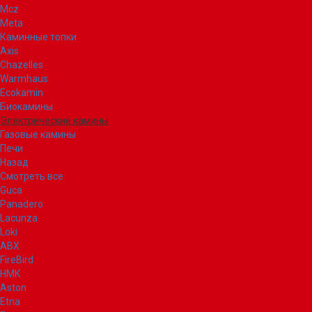
Mcz
Meta
Каминные топки
Axis
Chazelles
Warmhaus
Ecokamin
Биокамины
Электрические камины
Газовые камины
Печи
Назад
Смотреть все
Guca
Panadero
Lacunza
Loki
ABX
FireBird
НМК
Aston
Etna