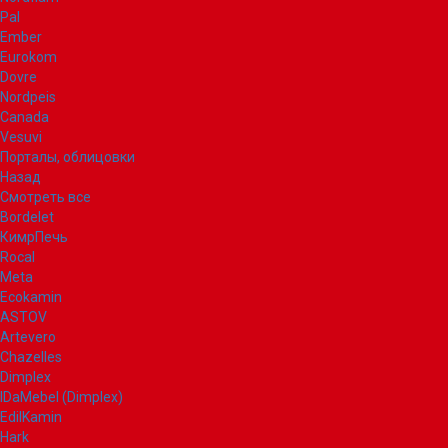
Pal
Ember
Eurokom
Dovre
Nordpeis
Canada
Vesuvi
Порталы, облицовки
Назад
Смотреть все
Bordelet
КимрПечь
Rocal
Meta
Ecokamin
ASTOV
Artevero
Chazelles
Dimplex
IDaMebel (Dimplex)
EdilKamin
Hark