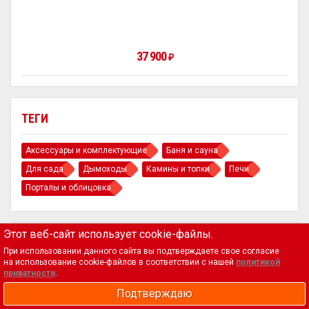
37 900
₽
ТЕГИ
Аксессуары и комплектующие
Баня и сауна
Для сада
Дымоходы
Камины и топки
Печи
Порталы и облицовка
Этот веб-сайт использует cookie-файлы.
При использовании данного сайта вы подтверждаете свое согласие
на использование cookie-файлов в соответствии с нашей
политикой
приватности
.
Магазин
Подтверждаю
Биокамины, камины и печи