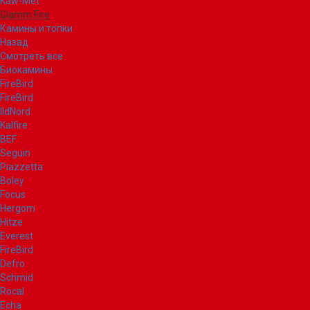
Kaw-Met
Glamm Fire
Камины и топки
Назад
Смотреть все
Биокамины
FireBird
FireBird
IldNord
Kalfire
BEF
Seguin
Piazzetta
Boley
Focus
Hergom
Hitze
Everest
FireBird
Defro
Schmid
Rocal
Echa