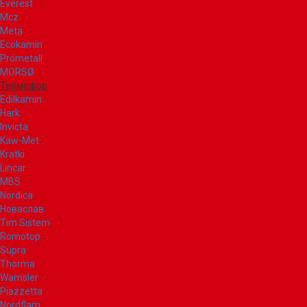
Everest
Mcz
Meta
Ecokamin
Prometall
MORSØ
Термофор
Edilkamin
Hark
Invicta
Kaw-Met
Kratki
Lincar
MBS
Nordica
Новаслав
Tim Sistem
Romotop
Supra
Thorma
Wamsler
Piazzetta
Nordflam