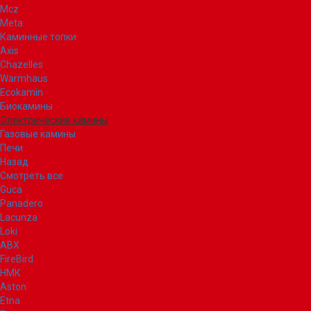
Mcz
Meta
Каминные топки
Axis
Chazelles
Warmhaus
Ecokamin
Биокамины
Электрические камины
Газовые камины
Печи
Назад
Смотреть все
Guca
Panadero
Lacunza
Loki
ABX
FireBird
НМК
Aston
Etna