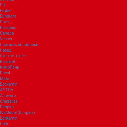
Pal
Ember
Eurokom
Dovre
Nordpeis
Canada
Vesuvi
Порталы, облицовки
Назад
Смотреть все
Bordelet
КимрПечь
Rocal
Meta
Ecokamin
ASTOV
Artevero
Chazelles
Dimplex
IDaMebel (Dimplex)
EdilKamin
Hark