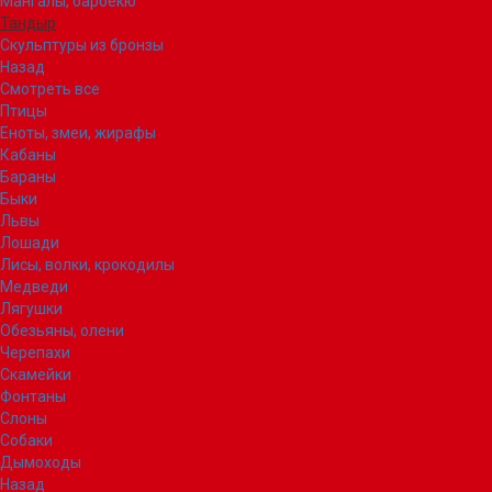
Мангалы, барбекю
Тандыр
Скульптуры из бронзы
Назад
Смотреть все
Птицы
Еноты, змеи, жирафы
Кабаны
Бараны
Быки
Львы
Лошади
Лисы, волки, крокодилы
Медведи
Лягушки
Обезьяны, олени
Черепахи
Скамейки
Фонтаны
Слоны
Собаки
Дымоходы
Назад