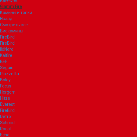
Kaw-Met
Glamm Fire
Камины и топки
Назад
Смотреть все
Биокамины
FireBird
FireBird
IldNord
Kalfire
BEF
Seguin
Piazzetta
Boley
Focus
Hergom
Hitze
Everest
FireBird
Defro
Schmid
Rocal
Echa