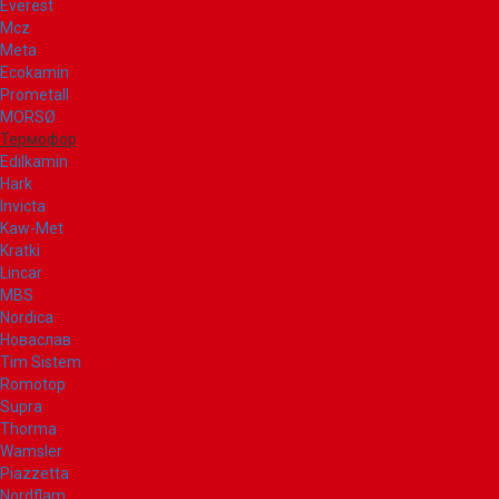
Everest
Mcz
Meta
Ecokamin
Prometall
MORSØ
Термофор
Edilkamin
Hark
Invicta
Kaw-Met
Kratki
Lincar
MBS
Nordica
Новаслав
Tim Sistem
Romotop
Supra
Thorma
Wamsler
Piazzetta
Nordflam