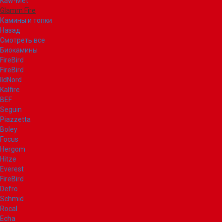
Kaw-Met
Glamm Fire
Камины и топки
Назад
Смотреть все
Биокамины
FireBird
FireBird
IldNord
Kalfire
BEF
Seguin
Piazzetta
Boley
Focus
Hergom
Hitze
Everest
FireBird
Defro
Schmid
Rocal
Echa