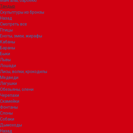
Мангалы, барбекю
Тандыр
Скульптуры из бронзы
Назад
Смотреть все
Птицы
Еноты, змеи, жирафы
Кабаны
Бараны
Быки
Львы
Лошади
Лисы, волки, крокодилы
Медведи
Лягушки
Обезьяны, олени
Черепахи
Скамейки
Фонтаны
Слоны
Собаки
Дымоходы
Назад