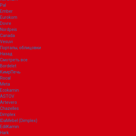
Pal
Ember
Eurokom
Dovre
Nordpeis
Canada
Vesuvi
Порталы, облицовки
Назад
Смотреть все
Bordelet
КимрПечь
Rocal
Meta
Ecokamin
ASTOV
Artevero
Chazelles
Dimplex
IDaMebel (Dimplex)
EdilKamin
Hark