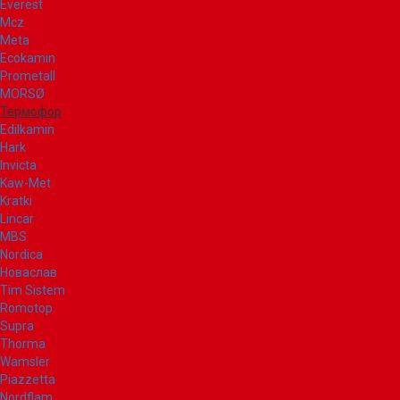
Everest
Mcz
Meta
Ecokamin
Prometall
MORSØ
Термофор
Edilkamin
Hark
Invicta
Kaw-Met
Kratki
Lincar
MBS
Nordica
Новаслав
Tim Sistem
Romotop
Supra
Thorma
Wamsler
Piazzetta
Nordflam