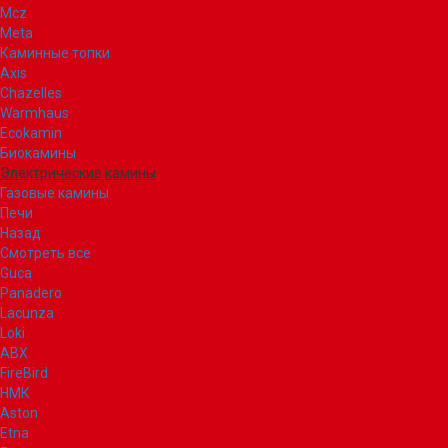
Mcz
Meta
Каминные топки
Axis
Chazelles
Warmhaus
Ecokamin
Биокамины
Электрические камины
Газовые камины
Печи
Назад
Смотреть все
Guca
Panadero
Lacunza
Loki
ABX
FireBird
НМК
Aston
Etna