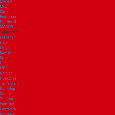
Everest
Mcz
Meta
Ecokamin
Prometall
MORSØ
Термофор
Edilkamin
Hark
Invicta
Kaw-Met
Kratki
Lincar
MBS
Nordica
Новаслав
Tim Sistem
Romotop
Supra
Thorma
Wamsler
Piazzetta
Nordflam