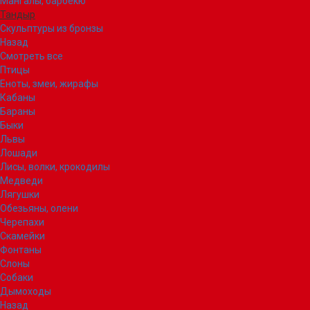
Мангалы, барбекю
Тандыр
Скульптуры из бронзы
Назад
Смотреть все
Птицы
Еноты, змеи, жирафы
Кабаны
Бараны
Быки
Львы
Лошади
Лисы, волки, крокодилы
Медведи
Лягушки
Обезьяны, олени
Черепахи
Скамейки
Фонтаны
Слоны
Собаки
Дымоходы
Назад