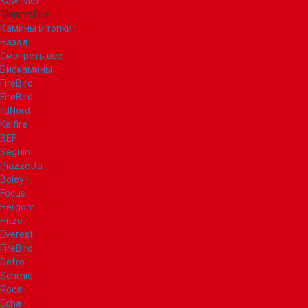
Kaw-Met
Glamm Fire
Камины и топки
Назад
Смотреть все
Биокамины
FireBird
FireBird
IldNord
Kalfire
BEF
Seguin
Piazzetta
Boley
Focus
Hergom
Hitze
Everest
FireBird
Defro
Schmid
Rocal
Echa