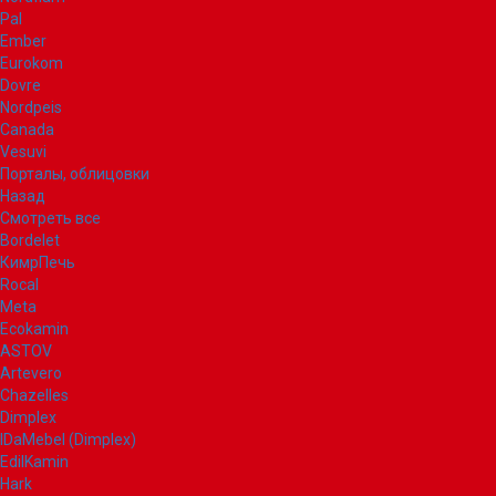
Pal
Ember
Eurokom
Dovre
Nordpeis
Canada
Vesuvi
Порталы, облицовки
Назад
Смотреть все
Bordelet
КимрПечь
Rocal
Meta
Ecokamin
ASTOV
Artevero
Chazelles
Dimplex
IDaMebel (Dimplex)
EdilKamin
Hark