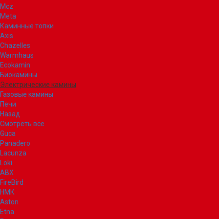
Mcz
Meta
Каминные топки
Axis
Chazelles
Warmhaus
Ecokamin
Биокамины
Электрические камины
Газовые камины
Печи
Назад
Смотреть все
Guca
Panadero
Lacunza
Loki
ABX
FireBird
НМК
Aston
Etna