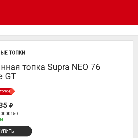
ЫЕ ТОПКИ
нная топка Supra NEO 76
e GT
топки
035
₽
00000150
ИИ
КУПИТЬ