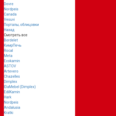
Dovre
Nordpeis
Canada
Vesuvi
Порталы, облицовки
Назад
Смотреть все
Bordelet
КимрПечь
Rocal
Meta
Ecokamin
ASTOV
Artevero
Chazelles
Dimplex
IDaMebel (Dimplex)
EdilKamin
Hark
Nordpeis
Andalusia
Kratki