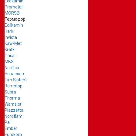
Ecokamin
Prometall
MORSØ
Термофор
Edilkamin
Hark
Invicta
Kaw-Met
Kratki
Lincar
MBS
Nordica
Новаслав
Tim Sistem
Romotop
Supra
Thorma
Wamsler
Piazzetta
Nordflam
Pal
Ember
Eurokom