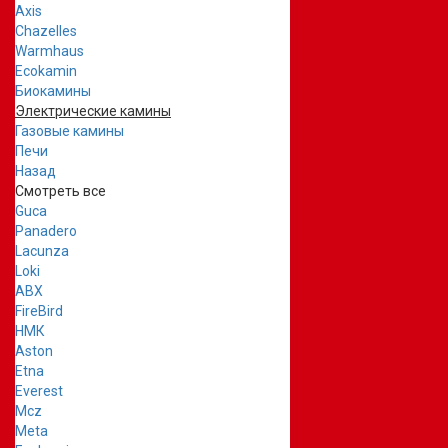
Axis
Chazelles
Warmhaus
Ecokamin
Биокамины
Электрические камины
Газовые камины
Печи
Назад
Смотреть все
Guca
Panadero
Lacunza
Loki
ABX
FireBird
НМК
Aston
Etna
Everest
Mcz
Meta