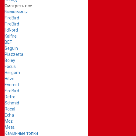
Смотреть все
Биокамины
FireBird
FireBird
IldNord
Kalfire
BEF
Seguin
Piazzetta
Boley
Focus
Hergom
Hitze
Everest
FireBird
Defro
Schmid
Rocal
Echa
Mcz
Meta
Каминные топки