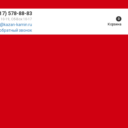
17) 578-88-83
0
 10-19, Сб-Вск 10-17
Корзина
@kazan-kamin.ru
 обратный звонок