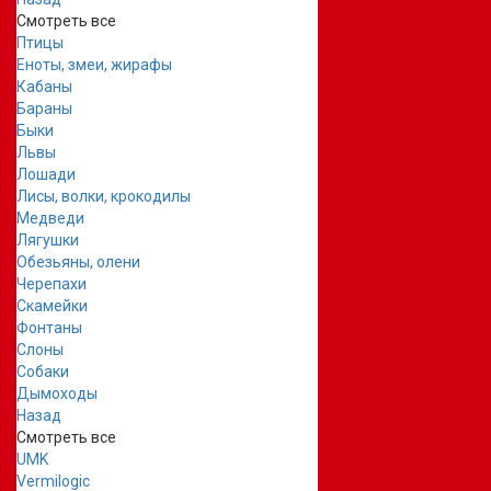
Смотреть все
Птицы
Еноты, змеи, жирафы
Кабаны
Бараны
Быки
Львы
Лошади
Лисы, волки, крокодилы
Медведи
Лягушки
Обезьяны, олени
Черепахи
Скамейки
Фонтаны
Слоны
Собаки
Дымоходы
Назад
Смотреть все
UMK
Vermilogic