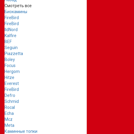
Смотреть все
Биокамины
FireBird
FireBird
IldNord
Kalfire
BEF
Seguin
Piazzetta
Boley
Focus
Hergom
Hitze
Everest
FireBird
Defro
Schmid
Rocal
Echa
Mcz
Meta
Каминные топки