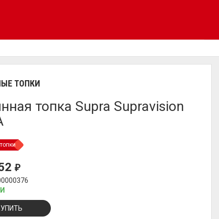
ЫЕ ТОПКИ
нная топка Supra Supravision
A
топки
652
₽
00000376
ИИ
КУПИТЬ