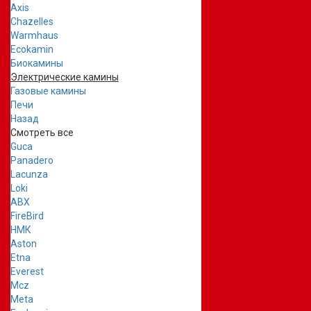
Axis
Chazelles
Warmhaus
Ecokamin
Биокамины
Электрические камины
Газовые камины
Печи
Назад
Смотреть все
Guca
Panadero
Lacunza
Loki
ABX
FireBird
НМК
Aston
Etna
Everest
Mcz
Meta