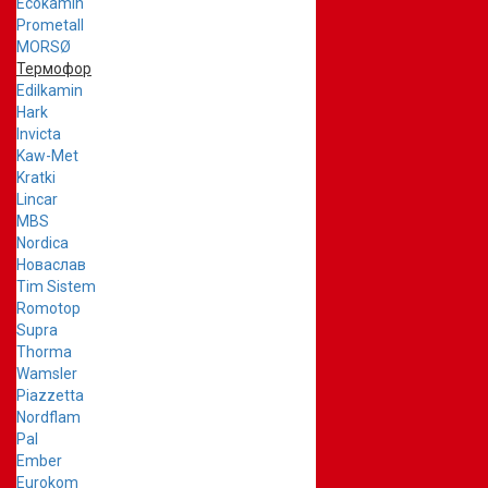
Ecokamin
Prometall
MORSØ
Термофор
Edilkamin
Hark
Invicta
Kaw-Met
Kratki
Lincar
MBS
Nordica
Новаслав
Tim Sistem
Romotop
Supra
Thorma
Wamsler
Piazzetta
Nordflam
Pal
Ember
Eurokom