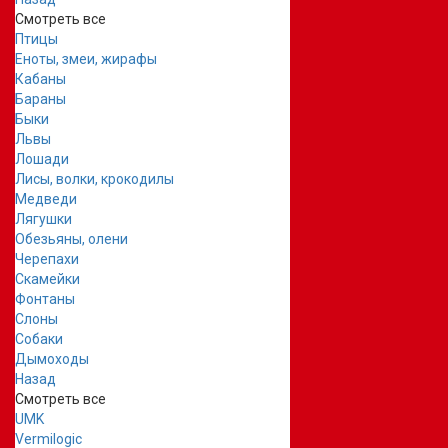
Смотреть все
Птицы
Еноты, змеи, жирафы
Кабаны
Бараны
Быки
Львы
Лошади
Лисы, волки, крокодилы
Медведи
Лягушки
Обезьяны, олени
Черепахи
Скамейки
Фонтаны
Слоны
Собаки
Дымоходы
Назад
Смотреть все
UMK
Vermilogic