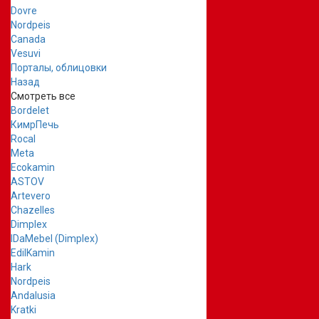
Dovre
Nordpeis
Canada
Vesuvi
Порталы, облицовки
Назад
Смотреть все
Bordelet
КимрПечь
Rocal
Meta
Ecokamin
ASTOV
Artevero
Chazelles
Dimplex
IDaMebel (Dimplex)
EdilKamin
Hark
Nordpeis
Andalusia
Kratki