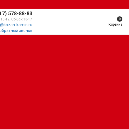
17) 578-88-83
0
 10-19, Сб-Вск 10-17
Корзина
@kazan-kamin.ru
 обратный звонок