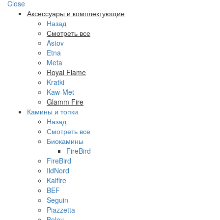
Close
Аксессуары и комплектующие
Назад
Смотреть все
Astov
Etna
Meta
Royal Flame
Kratki
Kaw-Met
Glamm Fire
Камины и топки
Назад
Смотреть все
Биокамины
FireBird
FireBird
IldNord
Kalfire
BEF
Seguin
Piazzetta
Boley