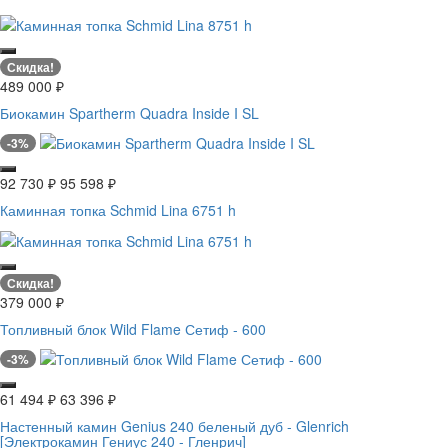
Скидка!
489 000
₽
Биокамин Spartherm Quadra Inside I SL
-3%
92 730
₽
95 598
₽
Каминная топка Schmid Lina 6751 h
Скидка!
379 000
₽
Топливный блок Wild Flame Сетиф - 600
-3%
61 494
₽
63 396
₽
Настенный камин Genius 240 беленый дуб - Glenrich
[Электрокамин Гениус 240 - Гленрич]