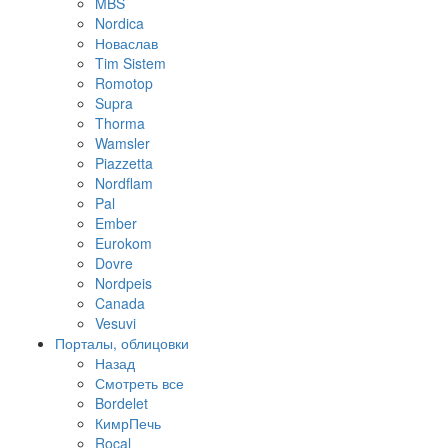
MBS
Nordica
Новаслав
Tim Sistem
Romotop
Supra
Thorma
Wamsler
Piazzetta
Nordflam
Pal
Ember
Eurokom
Dovre
Nordpeis
Canada
Vesuvi
Порталы, облицовки
Назад
Смотреть все
Bordelet
КимрПечь
Rocal