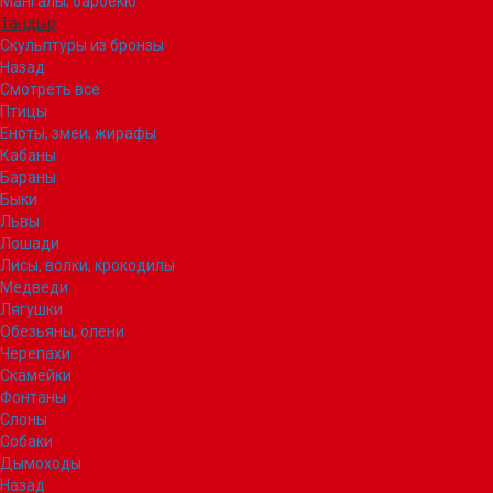
Мангалы, барбекю
Тандыр
Скульптуры из бронзы
Назад
Смотреть все
Птицы
Еноты, змеи, жирафы
Кабаны
Бараны
Быки
Львы
Лошади
Лисы, волки, крокодилы
Медведи
Лягушки
Обезьяны, олени
Черепахи
Скамейки
Фонтаны
Слоны
Собаки
Дымоходы
Назад