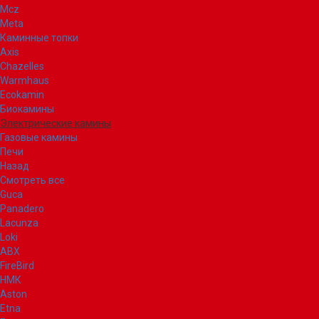
Mcz
Meta
Каминные топки
Axis
Chazelles
Warmhaus
Ecokamin
Биокамины
Электрические камины
Газовые камины
Печи
Назад
Смотреть все
Guca
Panadero
Lacunza
Loki
ABX
FireBird
НМК
Aston
Etna