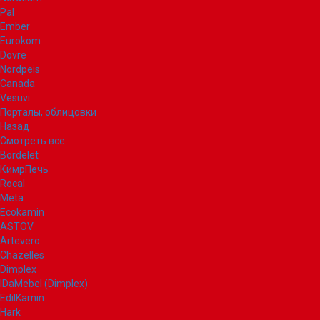
Pal
Ember
Eurokom
Dovre
Nordpeis
Canada
Vesuvi
Порталы, облицовки
Назад
Смотреть все
Bordelet
КимрПечь
Rocal
Meta
Ecokamin
ASTOV
Artevero
Chazelles
Dimplex
IDaMebel (Dimplex)
EdilKamin
Hark