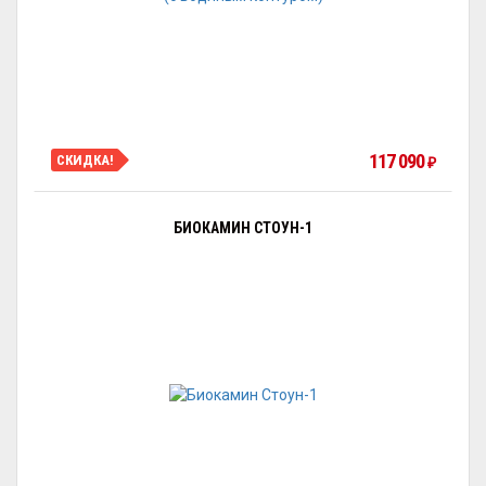
117 090
СКИДКА!
₽
БИОКАМИН СТОУН-1