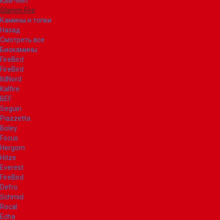
Kaw-Met
Glamm Fire
Камины и топки
Назад
Смотреть все
Биокамины
FireBird
FireBird
IldNord
Kalfire
BEF
Seguin
Piazzetta
Boley
Focus
Hergom
Hitze
Everest
FireBird
Defro
Schmid
Rocal
Echa