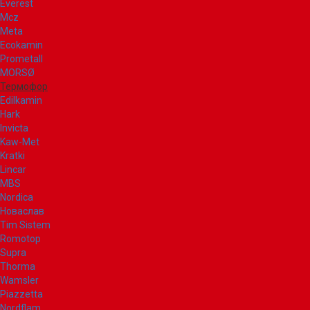
Everest
Mcz
Meta
Ecokamin
Prometall
MORSØ
Термофор
Edilkamin
Hark
Invicta
Kaw-Met
Kratki
Lincar
MBS
Nordica
Новаслав
Tim Sistem
Romotop
Supra
Thorma
Wamsler
Piazzetta
Nordflam