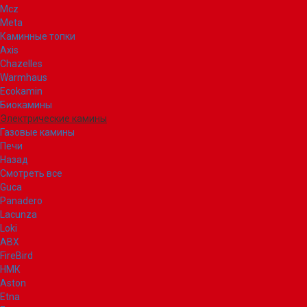
Mcz
Meta
Каминные топки
Axis
Chazelles
Warmhaus
Ecokamin
Биокамины
Электрические камины
Газовые камины
Печи
Назад
Смотреть все
Guca
Panadero
Lacunza
Loki
ABX
FireBird
НМК
Aston
Etna