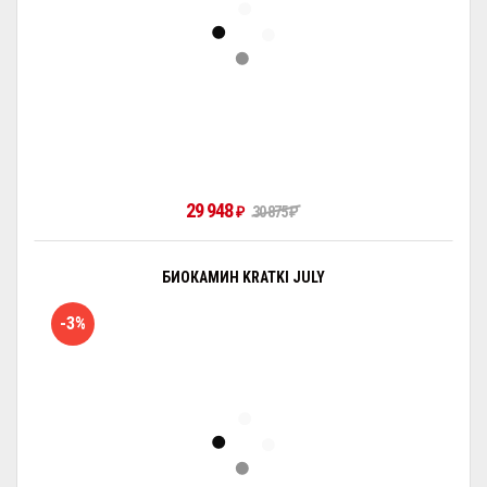
29 948
₽
30 875
₽
БИОКАМИН KRATKI JULY
-3%