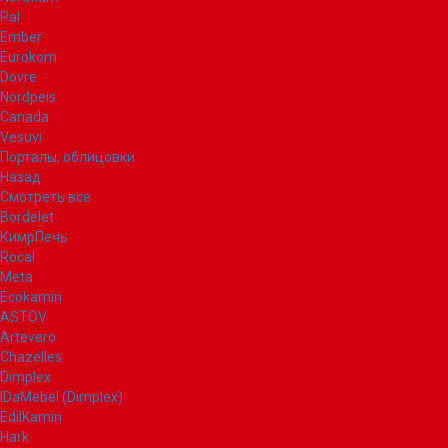
Pal
Ember
Eurokom
Dovre
Nordpeis
Canada
Vesuvi
Порталы, облицовки
Назад
Смотреть все
Bordelet
КимрПечь
Rocal
Meta
Ecokamin
ASTOV
Artevero
Chazelles
Dimplex
IDaMebel (Dimplex)
EdilKamin
Hark