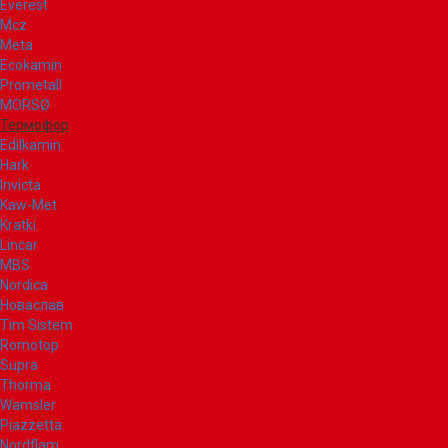
Everest
Mcz
Meta
Ecokamin
Prometall
MORSØ
Термофор
Edilkamin
Hark
Invicta
Kaw-Met
Kratki
Lincar
MBS
Nordica
Новаслав
Tim Sistem
Romotop
Supra
Thorma
Wamsler
Piazzetta
Nordflam