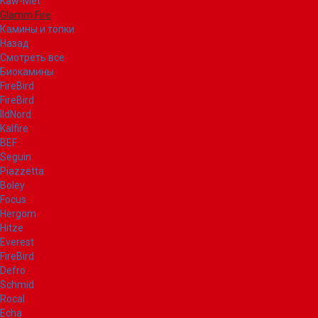
Kaw-Met
Glamm Fire
Камины и топки
Назад
Смотреть все
Биокамины
FireBird
FireBird
IldNord
Kalfire
BEF
Seguin
Piazzetta
Boley
Focus
Hergom
Hitze
Everest
FireBird
Defro
Schmid
Rocal
Echa