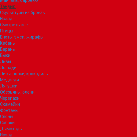
Мангалы, барбекю
Тандыр
Скульптуры из бронзы
Назад
Смотреть все
Птицы
Еноты, змеи, жирафы
Кабаны
Бараны
Быки
Львы
Лошади
Лисы, волки, крокодилы
Медведи
Лягушки
Обезьяны, олени
Черепахи
Скамейки
Фонтаны
Слоны
Собаки
Дымоходы
Назад