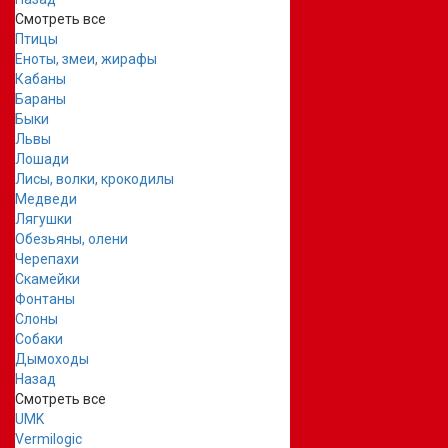
Смотреть все
Птицы
Еноты, змеи, жирафы
Кабаны
Бараны
Быки
Львы
Лошади
Лисы, волки, крокодилы
Медведи
Лягушки
Обезьяны, олени
Черепахи
Скамейки
Фонтаны
Слоны
Собаки
Дымоходы
Назад
Смотреть все
UMK
Vermilogic