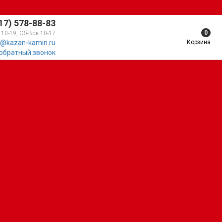
17) 578-88-83
0
 10-19, Сб-Вск 10-17
Корзина
@kazan-kamin.ru
 обратный звонок