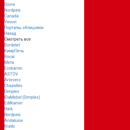
Dovre
Nordpeis
Canada
Vesuvi
Порталы, облицовки
Назад
Смотреть все
Bordelet
КимрПечь
Rocal
Meta
Ecokamin
ASTOV
Artevero
Chazelles
Dimplex
IDaMebel (Dimplex)
EdilKamin
Hark
Nordpeis
Andalusia
Kratki