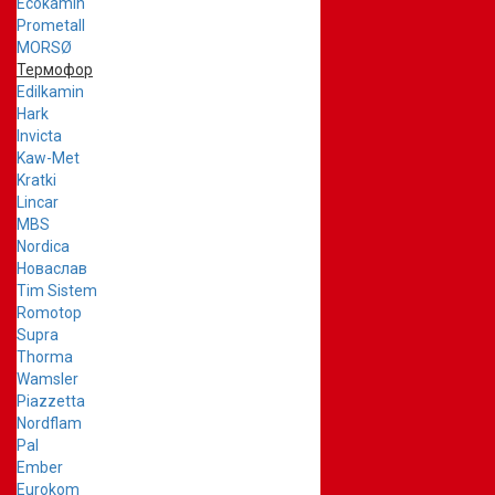
Ecokamin
Prometall
MORSØ
Термофор
Edilkamin
Hark
Invicta
Kaw-Met
Kratki
Lincar
MBS
Nordica
Новаслав
Tim Sistem
Romotop
Supra
Thorma
Wamsler
Piazzetta
Nordflam
Pal
Ember
Eurokom