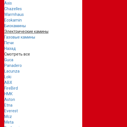
Axis
Chazelles
Warmhaus
Ecokamin
Биокамины
Электрические камины
Газовые камины
Печи
Назад
Смотреть все
Guca
Panadero
Lacunza
Loki
ABX
FireBird
НМК
Aston
Etna
Everest
Mcz
Meta