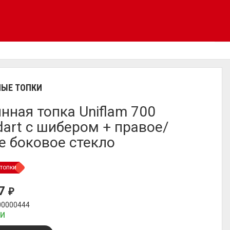
ЫЕ ТОПКИ
нная топка Uniflam 700
dart с шибером + правое/
е боковое стекло
топки
57
₽
00000444
ИИ