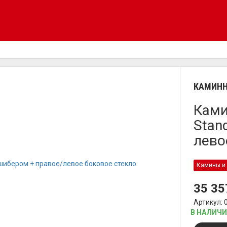
КАМИНН
Ками
Stan
лево
Камины и 
35 3
Артикул: 
В НАЛИЧ