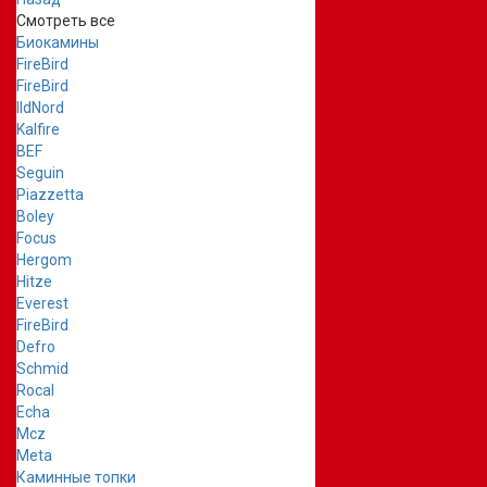
Смотреть все
Биокамины
FireBird
FireBird
IldNord
Kalfire
BEF
Seguin
Piazzetta
Boley
Focus
Hergom
Hitze
Everest
FireBird
Defro
Schmid
Rocal
Echa
Mcz
Meta
Каминные топки