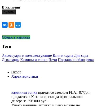
В наличии
Купить
Обман в каминах
Теги
Аксессуары и комплектующие
Баня и сауна
Для сада
Дымоходы
Камины и топки
Печи
Порталы и облицовка
Обзор
Характеристики
каминная топка
прямая со стеклом FLAT 87/70h
продается в Казани со склада официального
дилера за
396 000 руб.
.
Узнать наличие, артикул и цену можно по