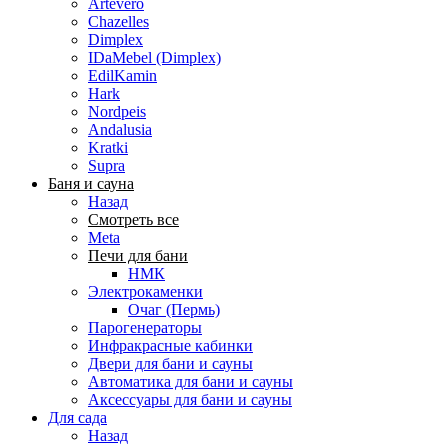
Artevero
Chazelles
Dimplex
IDaMebel (Dimplex)
EdilKamin
Hark
Nordpeis
Andalusia
Kratki
Supra
Баня и сауна
Назад
Смотреть все
Meta
Печи для бани
НМК
Электрокаменки
Очаг (Пермь)
Парогенераторы
Инфракрасные кабинки
Двери для бани и сауны
Автоматика для бани и сауны
Аксессуары для бани и сауны
Для сада
Назад