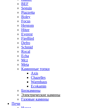
BEF
Seguin
Piazzetta
Boley
Focus
Hergom
Hitze
Everest
FireBird
Defro
Schmid
Rocal
Echa
Mcz
Meta
Каминные топки
Axis
Chazelles
Warmhaus
Ecokamin
Биокамины
Электрические камины
Газовые камины
Печи
Назад