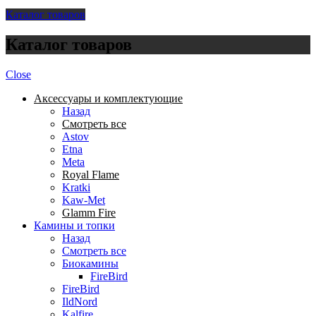
Каталог товаров
Каталог товаров
Close
Аксессуары и комплектующие
Назад
Смотреть все
Astov
Etna
Meta
Royal Flame
Kratki
Kaw-Met
Glamm Fire
Камины и топки
Назад
Смотреть все
Биокамины
FireBird
FireBird
IldNord
Kalfire