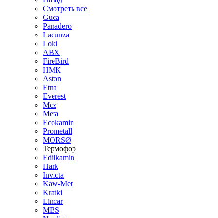
Смотреть все
Guca
Panadero
Lacunza
Loki
ABX
FireBird
НМК
Aston
Etna
Everest
Mcz
Meta
Ecokamin
Prometall
MORSØ
Термофор
Edilkamin
Hark
Invicta
Kaw-Met
Kratki
Lincar
MBS