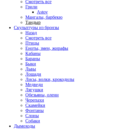
Смотреть все
Грили
Astov
Мангалы, барбекю
Тандыр
Скульптуры из бронзы
Назад
Смотреть все
Птицы
Еноты, змеи, жирафы
Кабаны
Бараны
Быки
Львы
Лошади
Лисы, волки, крокодилы
Медведи
Лягушки
Обезьяны, олени
Черепахи
Скамейки
Фонтаны
Слоны
Собаки
Дымоходы