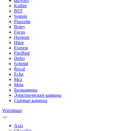
IldNord
Kalfire
BEF
Seguin
Piazzetta
Boley
Focus
Hergom
Hitze
Everest
FireBird
Defro
Schmid
Rocal
Echa
Mcz
Meta
Биокамины
Электрические камины
Газовые камины
Warmhaus
Axis
Chazelles