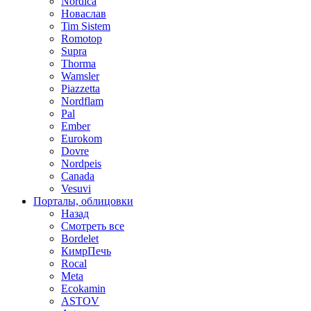
Nordica
Новаслав
Tim Sistem
Romotop
Supra
Thorma
Wamsler
Piazzetta
Nordflam
Pal
Ember
Eurokom
Dovre
Nordpeis
Canada
Vesuvi
Порталы, облицовки
Назад
Смотреть все
Bordelet
КимрПечь
Rocal
Meta
Ecokamin
ASTOV