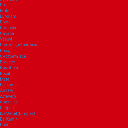
Pal
Ember
Eurokom
Dovre
Nordpeis
Canada
Vesuvi
Порталы, облицовки
Назад
Смотреть все
Bordelet
КимрПечь
Rocal
Meta
Ecokamin
ASTOV
Artevero
Chazelles
Dimplex
IDaMebel (Dimplex)
EdilKamin
Hark