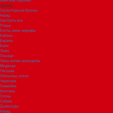
Мангалы, барбекю
Тандыр
Скульптуры из бронзы
Назад
Смотреть все
Птицы
Еноты, змеи, жирафы
Кабаны
Бараны
Быки
Львы
Лошади
Лисы, волки, крокодилы
Медведи
Лягушки
Обезьяны, олени
Черепахи
Скамейки
Фонтаны
Слоны
Собаки
Дымоходы
Назад