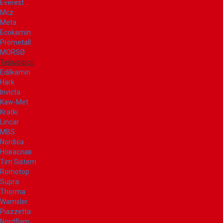
Everest
Mcz
Meta
Ecokamin
Prometall
MORSØ
Термофор
Edilkamin
Hark
Invicta
Kaw-Met
Kratki
Lincar
MBS
Nordica
Новаслав
Tim Sistem
Romotop
Supra
Thorma
Wamsler
Piazzetta
Nordflam