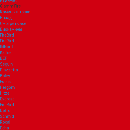
Kaw-Met
Glamm Fire
Камины и топки
Назад
Смотреть все
Биокамины
FireBird
FireBird
IldNord
Kalfire
BEF
Seguin
Piazzetta
Boley
Focus
Hergom
Hitze
Everest
FireBird
Defro
Schmid
Rocal
Echa