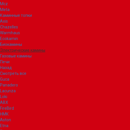
Mcz
Meta
Каминные топки
Axis
Chazelles
Warmhaus
Ecokamin
Биокамины
Электрические камины
Газовые камины
Печи
Назад
Смотреть все
Guca
Panadero
Lacunza
Loki
ABX
FireBird
НМК
Aston
Etna