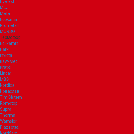
Everest
Mcz
Meta
Ecokamin
Prometall
MORSØ
Термофор
Edilkamin
Hark
Invicta
Kaw-Met
Kratki
Lincar
MBS
Nordica
Новаслав
Tim Sistem
Romotop
Supra
Thorma
Wamsler
Piazzetta
Nordflam