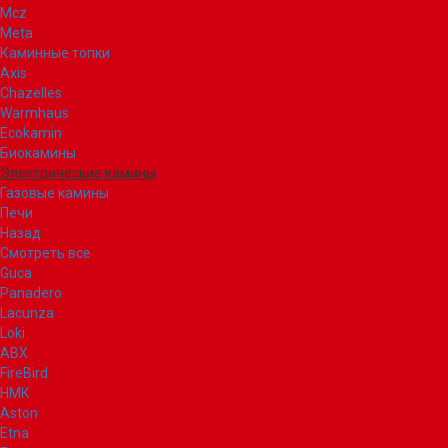
Mcz
Meta
Каминные топки
Axis
Chazelles
Warmhaus
Ecokamin
Биокамины
Электрические камины
Газовые камины
Печи
Назад
Смотреть все
Guca
Panadero
Lacunza
Loki
ABX
FireBird
НМК
Aston
Etna