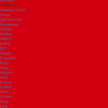
Kaw-Met
Glamm Fire
Камины и топки
Назад
Смотреть все
Биокамины
FireBird
FireBird
IldNord
Kalfire
BEF
Seguin
Piazzetta
Boley
Focus
Hergom
Hitze
Everest
FireBird
Defro
Schmid
Rocal
Echa