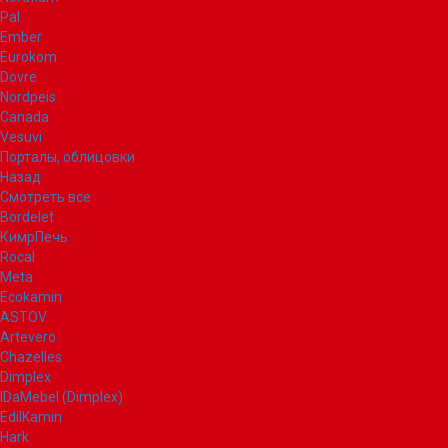
Pal
Ember
Eurokom
Dovre
Nordpeis
Canada
Vesuvi
Порталы, облицовки
Назад
Смотреть все
Bordelet
КимрПечь
Rocal
Meta
Ecokamin
ASTOV
Artevero
Chazelles
Dimplex
IDaMebel (Dimplex)
EdilKamin
Hark