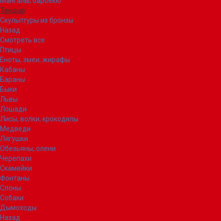
Мангалы, барбекю
Тандыр
Скульптуры из бронзы
Назад
Смотреть все
Птицы
Еноты, змеи, жирафы
Кабаны
Бараны
Быки
Львы
Лошади
Лисы, волки, крокодилы
Медведи
Лягушки
Обезьяны, олени
Черепахи
Скамейки
Фонтаны
Слоны
Собаки
Дымоходы
Назад