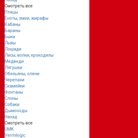
Смотреть все
Птицы
Еноты, змеи, жирафы
Кабаны
Бараны
Быки
Львы
Лошади
Лисы, волки, крокодилы
Медведи
Лягушки
Обезьяны, олени
Черепахи
Скамейки
Фонтаны
Слоны
Собаки
Дымоходы
Назад
Смотреть все
UMK
Vermilogic