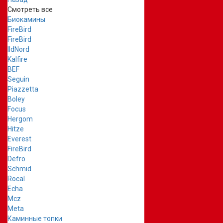
Смотреть все
Биокамины
FireBird
FireBird
IldNord
Kalfire
BEF
Seguin
Piazzetta
Boley
Focus
Hergom
Hitze
Everest
FireBird
Defro
Schmid
Rocal
Echa
Mcz
Meta
Каминные топки