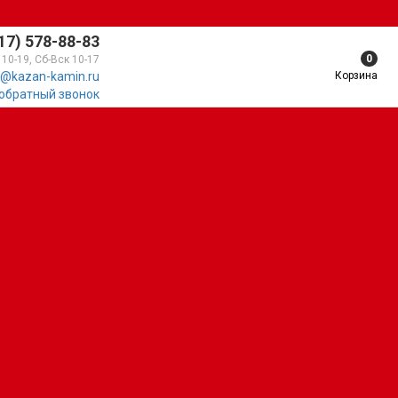
17) 578-88-83
0
 10-19, Сб-Вск 10-17
Корзина
@kazan-kamin.ru
 обратный звонок