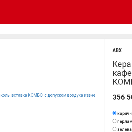
ABX
Кера
кафе
КОМБ
356 
коричн
перла
зелена