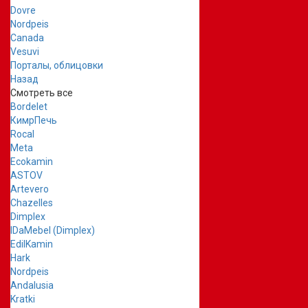
Dovre
Nordpeis
Canada
Vesuvi
Порталы, облицовки
Назад
Смотреть все
Bordelet
КимрПечь
Rocal
Meta
Ecokamin
ASTOV
Artevero
Chazelles
Dimplex
IDaMebel (Dimplex)
EdilKamin
Hark
Nordpeis
Andalusia
Kratki