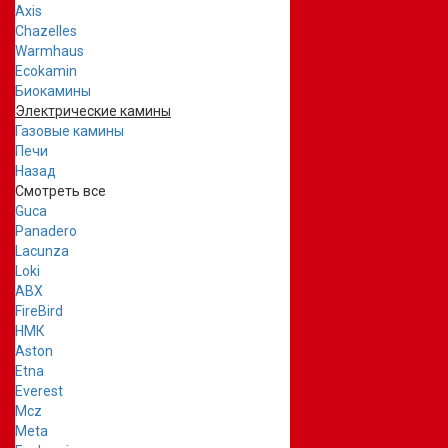
Axis
Chazelles
Warmhaus
Ecokamin
Биокамины
Электрические камины
Газовые камины
Печи
Назад
Смотреть все
Guca
Panadero
Lacunza
Loki
ABX
FireBird
НМК
Aston
Etna
Everest
Mcz
Meta