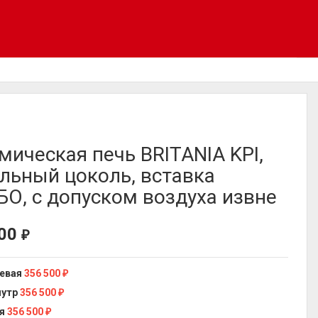
мическая печь BRITANIA KPI,
льный цоколь, вставка
О, с допуском воздуха извне
500
₽
евая
356 500
₽
мутр
356 500
₽
я
356 500
₽