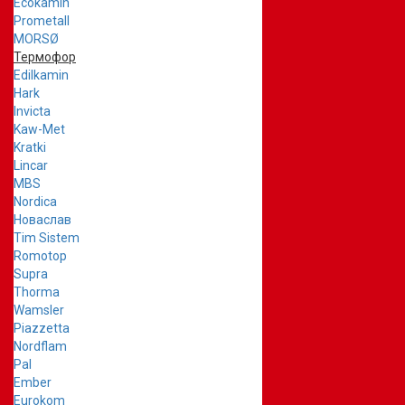
Ecokamin
Prometall
MORSØ
Термофор
Edilkamin
Hark
Invicta
Kaw-Met
Kratki
Lincar
MBS
Nordica
Новаслав
Tim Sistem
Romotop
Supra
Thorma
Wamsler
Piazzetta
Nordflam
Pal
Ember
Eurokom