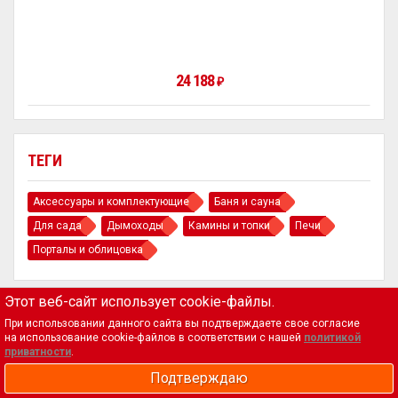
24 188
₽
ТЕГИ
Аксессуары и комплектующие
Баня и сауна
Для сада
Дымоходы
Камины и топки
Печи
Порталы и облицовка
Этот веб-сайт использует cookie-файлы.
При использовании данного сайта вы подтверждаете свое согласие
на использование cookie-файлов в соответствии с нашей
политикой
приватности
.
Магазин
Подтверждаю
Биокамины, камины и печи