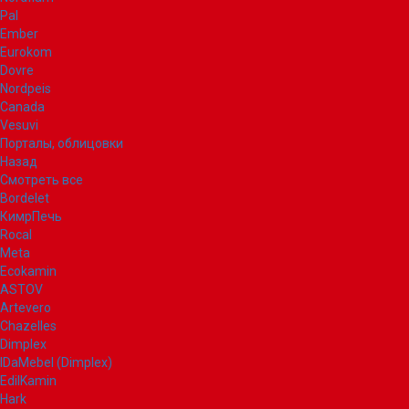
Pal
Ember
Eurokom
Dovre
Nordpeis
Canada
Vesuvi
Порталы, облицовки
Назад
Смотреть все
Bordelet
КимрПечь
Rocal
Meta
Ecokamin
ASTOV
Artevero
Chazelles
Dimplex
IDaMebel (Dimplex)
EdilKamin
Hark