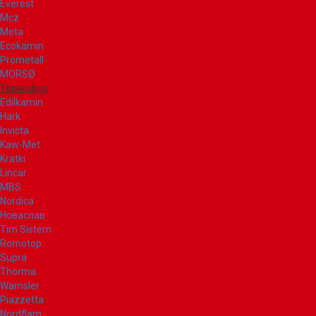
Everest
Mcz
Meta
Ecokamin
Prometall
MORSØ
Термофор
Edilkamin
Hark
Invicta
Kaw-Met
Kratki
Lincar
MBS
Nordica
Новаслав
Tim Sistem
Romotop
Supra
Thorma
Wamsler
Piazzetta
Nordflam