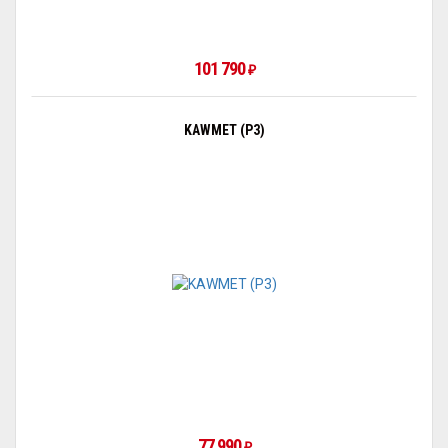
101 790
₽
KAWMET (P3)
77 990
₽