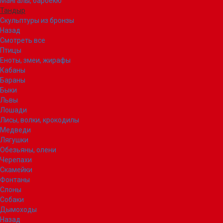
Мангалы, барбекю
Тандыр
Скульптуры из бронзы
Назад
Смотреть все
Птицы
Еноты, змеи, жирафы
Кабаны
Бараны
Быки
Львы
Лошади
Лисы, волки, крокодилы
Медведи
Лягушки
Обезьяны, олени
Черепахи
Скамейки
Фонтаны
Слоны
Собаки
Дымоходы
Назад