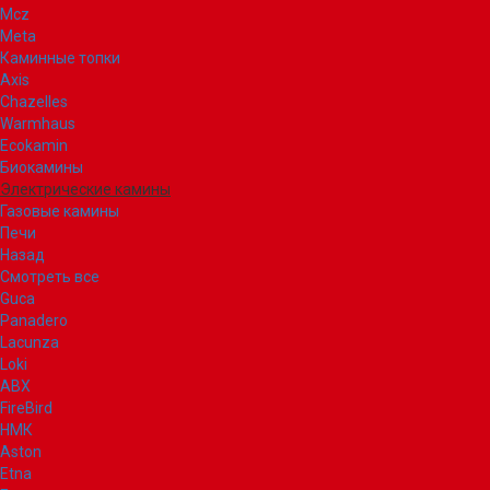
Mcz
Meta
Каминные топки
Axis
Chazelles
Warmhaus
Ecokamin
Биокамины
Электрические камины
Газовые камины
Печи
Назад
Смотреть все
Guca
Panadero
Lacunza
Loki
ABX
FireBird
НМК
Aston
Etna