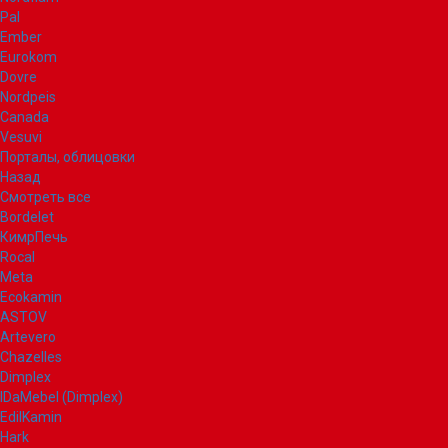
Pal
Ember
Eurokom
Dovre
Nordpeis
Canada
Vesuvi
Порталы, облицовки
Назад
Смотреть все
Bordelet
КимрПечь
Rocal
Meta
Ecokamin
ASTOV
Artevero
Chazelles
Dimplex
IDaMebel (Dimplex)
EdilKamin
Hark