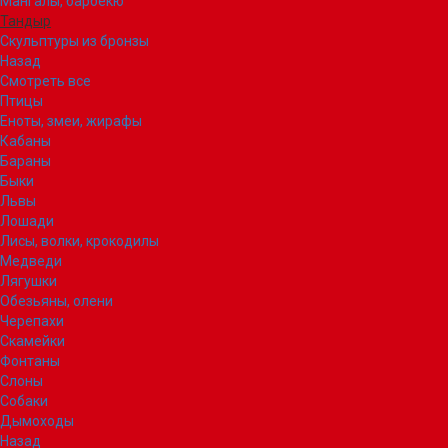
Мангалы, барбекю
Тандыр
Скульптуры из бронзы
Назад
Смотреть все
Птицы
Еноты, змеи, жирафы
Кабаны
Бараны
Быки
Львы
Лошади
Лисы, волки, крокодилы
Медведи
Лягушки
Обезьяны, олени
Черепахи
Скамейки
Фонтаны
Слоны
Собаки
Дымоходы
Назад