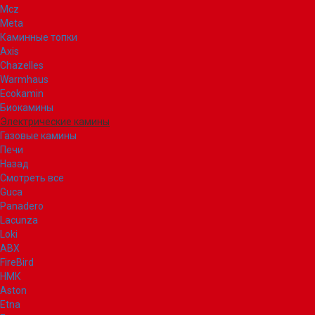
Mcz
Meta
Каминные топки
Axis
Chazelles
Warmhaus
Ecokamin
Биокамины
Электрические камины
Газовые камины
Печи
Назад
Смотреть все
Guca
Panadero
Lacunza
Loki
ABX
FireBird
НМК
Aston
Etna