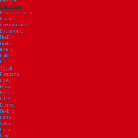
Kaw-Met
Glamm Fire
Камины и топки
Назад
Смотреть все
Биокамины
FireBird
FireBird
IldNord
Kalfire
BEF
Seguin
Piazzetta
Boley
Focus
Hergom
Hitze
Everest
FireBird
Defro
Schmid
Rocal
Echa