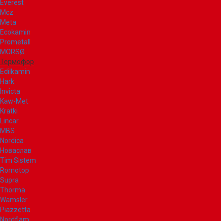
Everest
Mcz
Meta
Ecokamin
Prometall
MORSØ
Термофор
Edilkamin
Hark
Invicta
Kaw-Met
Kratki
Lincar
MBS
Nordica
Новаслав
Tim Sistem
Romotop
Supra
Thorma
Wamsler
Piazzetta
Nordflam