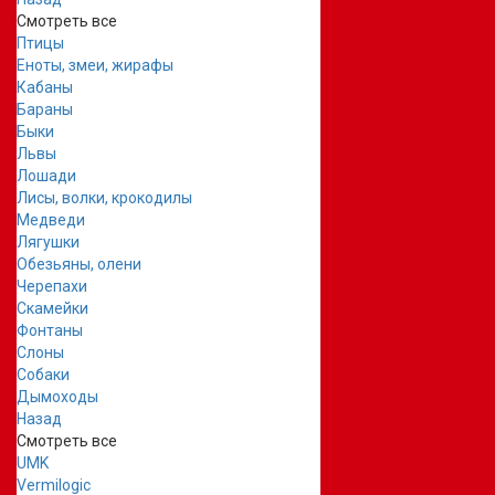
Смотреть все
Птицы
Еноты, змеи, жирафы
Кабаны
Бараны
Быки
Львы
Лошади
Лисы, волки, крокодилы
Медведи
Лягушки
Обезьяны, олени
Черепахи
Скамейки
Фонтаны
Слоны
Собаки
Дымоходы
Назад
Смотреть все
UMK
Vermilogic