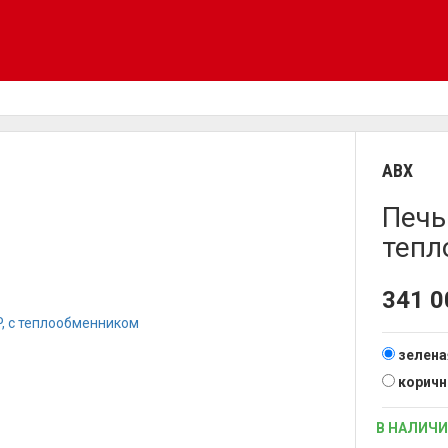
ABX
Печь 
тепл
341 
зелена
коричн
В НАЛИЧ