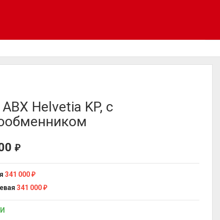
ABX Helvetia KP, с
ообменником
000
₽
я
341 000
₽
евая
341 000
₽
ИИ