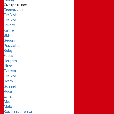
Смотреть все
Биокамины
FireBird
FireBird
IldNord
Kalfire
BEF
Seguin
Piazzetta
Boley
Focus
Hergom
Hitze
Everest
FireBird
Defro
Schmid
Rocal
Echa
Mcz
Meta
Каминные топки