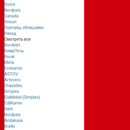
Dovre
Nordpeis
Canada
Vesuvi
Порталы, облицовки
Назад
Смотреть все
Bordelet
КимрПечь
Rocal
Meta
Ecokamin
ASTOV
Artevero
Chazelles
Dimplex
IDaMebel (Dimplex)
EdilKamin
Hark
Nordpeis
Andalusia
Kratki