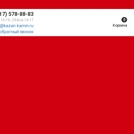
17) 578-88-83
0
 10-19, Сб-Вск 10-17
Корзина
@kazan-kamin.ru
 обратный звонок