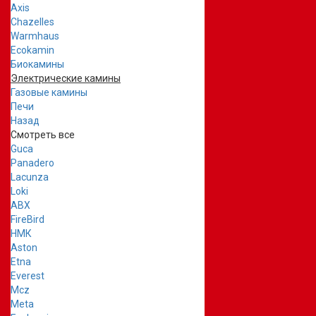
Axis
Chazelles
Warmhaus
Ecokamin
Биокамины
Электрические камины
Газовые камины
Печи
Назад
Смотреть все
Guca
Panadero
Lacunza
Loki
ABX
FireBird
НМК
Aston
Etna
Everest
Mcz
Meta