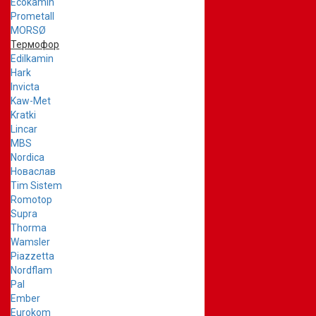
Ecokamin
Prometall
MORSØ
Термофор
Edilkamin
Hark
Invicta
Kaw-Met
Kratki
Lincar
MBS
Nordica
Новаслав
Tim Sistem
Romotop
Supra
Thorma
Wamsler
Piazzetta
Nordflam
Pal
Ember
Eurokom