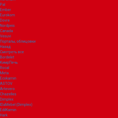
Pal
Ember
Eurokom
Dovre
Nordpeis
Canada
Vesuvi
Порталы, облицовки
Назад
Смотреть все
Bordelet
КимрПечь
Rocal
Meta
Ecokamin
ASTOV
Artevero
Chazelles
Dimplex
IDaMebel (Dimplex)
EdilKamin
Hark