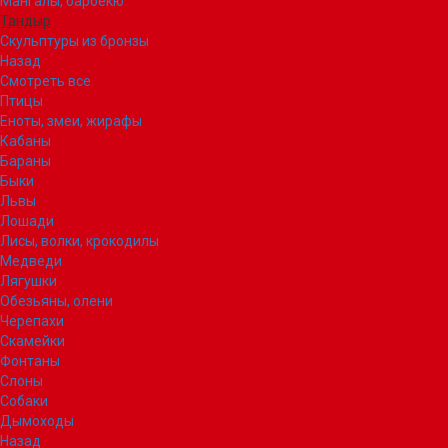
Мангалы, барбекю
Тандыр
Скульптуры из бронзы
Назад
Смотреть все
Птицы
Еноты, змеи, жирафы
Кабаны
Бараны
Быки
Львы
Лошади
Лисы, волки, крокодилы
Медведи
Лягушки
Обезьяны, олени
Черепахи
Скамейки
Фонтаны
Слоны
Собаки
Дымоходы
Назад