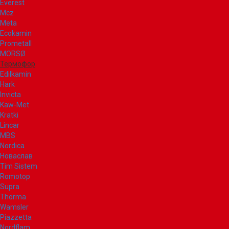
Everest
Mcz
Meta
Ecokamin
Prometall
MORSØ
Термофор
Edilkamin
Hark
Invicta
Kaw-Met
Kratki
Lincar
MBS
Nordica
Новаслав
Tim Sistem
Romotop
Supra
Thorma
Wamsler
Piazzetta
Nordflam