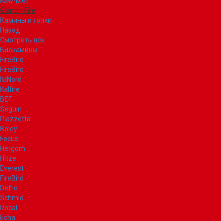
Kaw-Met
Glamm Fire
Камины и топки
Назад
Смотреть все
Биокамины
FireBird
FireBird
IldNord
Kalfire
BEF
Seguin
Piazzetta
Boley
Focus
Hergom
Hitze
Everest
FireBird
Defro
Schmid
Rocal
Echa