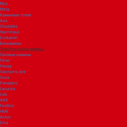
Mcz
Meta
Каминные топки
Axis
Chazelles
Warmhaus
Ecokamin
Биокамины
Электрические камины
Газовые камины
Печи
Назад
Смотреть все
Guca
Panadero
Lacunza
Loki
ABX
FireBird
НМК
Aston
Etna