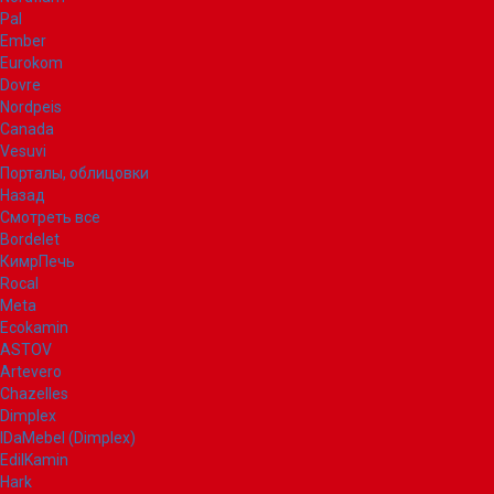
Pal
Ember
Eurokom
Dovre
Nordpeis
Canada
Vesuvi
Порталы, облицовки
Назад
Смотреть все
Bordelet
КимрПечь
Rocal
Meta
Ecokamin
ASTOV
Artevero
Chazelles
Dimplex
IDaMebel (Dimplex)
EdilKamin
Hark