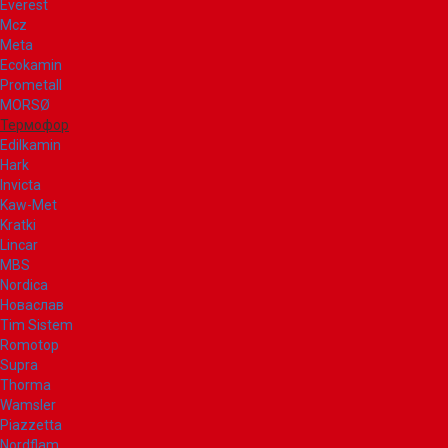
Everest
Mcz
Meta
Ecokamin
Prometall
MORSØ
Термофор
Edilkamin
Hark
Invicta
Kaw-Met
Kratki
Lincar
MBS
Nordica
Новаслав
Tim Sistem
Romotop
Supra
Thorma
Wamsler
Piazzetta
Nordflam