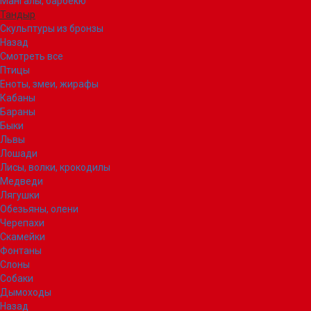
Мангалы, барбекю
Тандыр
Скульптуры из бронзы
Назад
Смотреть все
Птицы
Еноты, змеи, жирафы
Кабаны
Бараны
Быки
Львы
Лошади
Лисы, волки, крокодилы
Медведи
Лягушки
Обезьяны, олени
Черепахи
Скамейки
Фонтаны
Слоны
Собаки
Дымоходы
Назад