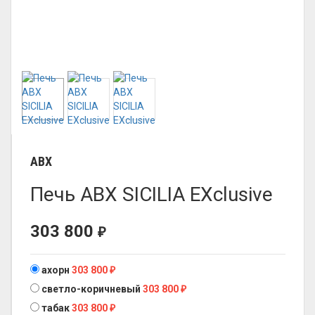
ABX
Печь ABX SICILIA EXclusive
303 800
₽
ахорн
303 800
₽
светло-коричневый
303 800
₽
табак
303 800
₽