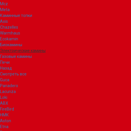
Mcz
Meta
Каминные топки
Axis
Chazelles
Warmhaus
Ecokamin
Биокамины
Электрические камины
Газовые камины
Печи
Назад
Смотреть все
Guca
Panadero
Lacunza
Loki
ABX
FireBird
НМК
Aston
Etna