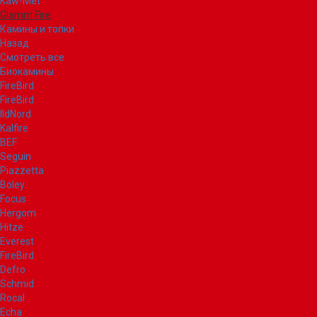
Kaw-Met
Glamm Fire
Камины и топки
Назад
Смотреть все
Биокамины
FireBird
FireBird
IldNord
Kalfire
BEF
Seguin
Piazzetta
Boley
Focus
Hergom
Hitze
Everest
FireBird
Defro
Schmid
Rocal
Echa