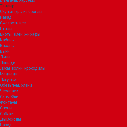
Мангалы, барбекю
Тандыр
Скульптуры из бронзы
Назад
Смотреть все
Птицы
Еноты, змеи, жирафы
Кабаны
Бараны
Быки
Львы
Лошади
Лисы, волки, крокодилы
Медведи
Лягушки
Обезьяны, олени
Черепахи
Скамейки
Фонтаны
Слоны
Собаки
Дымоходы
Назад