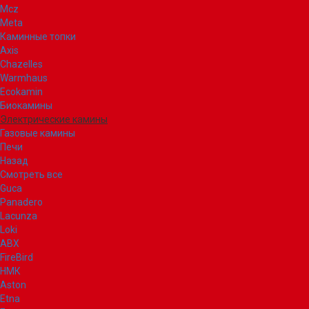
Mcz
Meta
Каминные топки
Axis
Chazelles
Warmhaus
Ecokamin
Биокамины
Электрические камины
Газовые камины
Печи
Назад
Смотреть все
Guca
Panadero
Lacunza
Loki
ABX
FireBird
НМК
Aston
Etna