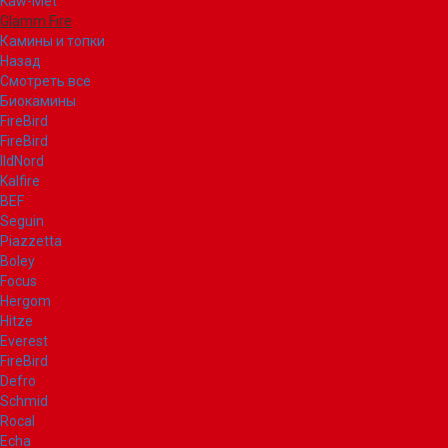
Kaw-Met
Glamm Fire
Камины и топки
Назад
Смотреть все
Биокамины
FireBird
FireBird
IldNord
Kalfire
BEF
Seguin
Piazzetta
Boley
Focus
Hergom
Hitze
Everest
FireBird
Defro
Schmid
Rocal
Echa