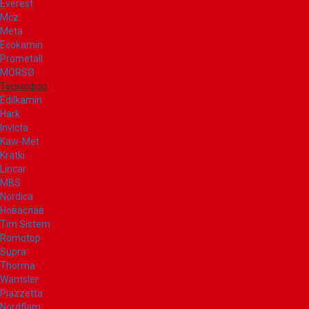
Everest
Mcz
Meta
Ecokamin
Prometall
MORSØ
Термофор
Edilkamin
Hark
Invicta
Kaw-Met
Kratki
Lincar
MBS
Nordica
Новаслав
Tim Sistem
Romotop
Supra
Thorma
Wamsler
Piazzetta
Nordflam