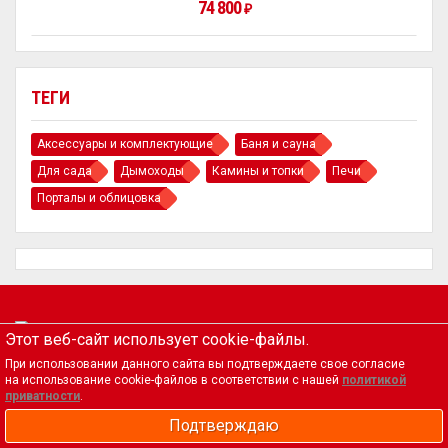
74 800
₽
ТЕГИ
Аксессуары и комплектующие
Баня и сауна
Для сада
Дымоходы
Камины и топки
Печи
Порталы и облицовка
Магазин
Этот веб-сайт использует cookie-файлы.
Биокамины, камины и печи
При использовании данного сайта вы подтверждаете свое согласие
по интересным ценам.
Корзина
на использование cookie-файлов в соответствии с нашей
политикой
приватности
.
Оформить заказ
Политика
Подтверждаю
Контакты
конфиденциальности