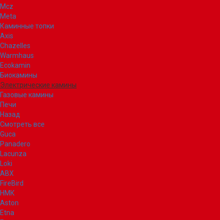
Mcz
Meta
Каминные топки
Axis
Chazelles
Warmhaus
Ecokamin
Биокамины
Электрические камины
Газовые камины
Печи
Назад
Смотреть все
Guca
Panadero
Lacunza
Loki
ABX
FireBird
НМК
Aston
Etna