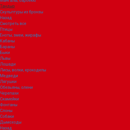
Мангалы, барбекю
Тандыр
Скульптуры из бронзы
Назад
Смотреть все
Птицы
Еноты, змеи, жирафы
Кабаны
Бараны
Быки
Львы
Лошади
Лисы, волки, крокодилы
Медведи
Лягушки
Обезьяны, олени
Черепахи
Скамейки
Фонтаны
Слоны
Собаки
Дымоходы
Назад