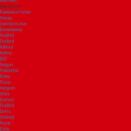
Kaw-Met
Glamm Fire
Камины и топки
Назад
Смотреть все
Биокамины
FireBird
FireBird
IldNord
Kalfire
BEF
Seguin
Piazzetta
Boley
Focus
Hergom
Hitze
Everest
FireBird
Defro
Schmid
Rocal
Echa