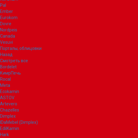
Pal
Ember
Eurokom
Dovre
Nordpeis
Canada
Vesuvi
Порталы, облицовки
Назад
Смотреть все
Bordelet
КимрПечь
Rocal
Meta
Ecokamin
ASTOV
Artevero
Chazelles
Dimplex
IDaMebel (Dimplex)
EdilKamin
Hark