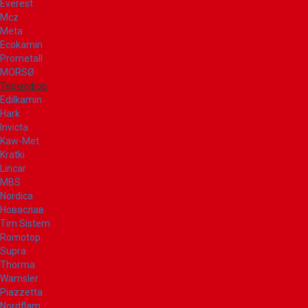
Everest
Mcz
Meta
Ecokamin
Prometall
MORSØ
Термофор
Edilkamin
Hark
Invicta
Kaw-Met
Kratki
Lincar
MBS
Nordica
Новаслав
Tim Sistem
Romotop
Supra
Thorma
Wamsler
Piazzetta
Nordflam