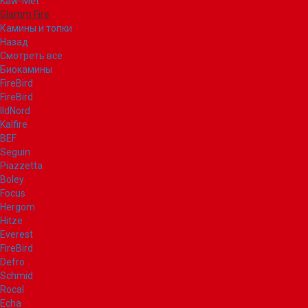
Kaw-Met
Glamm Fire
Камины и топки
Назад
Смотреть все
Биокамины
FireBird
FireBird
IldNord
Kalfire
BEF
Seguin
Piazzetta
Boley
Focus
Hergom
Hitze
Everest
FireBird
Defro
Schmid
Rocal
Echa