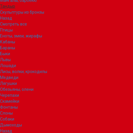
Мангалы, барбекю
Тандыр
Скульптуры из бронзы
Назад
Смотреть все
Птицы
Еноты, змеи, жирафы
Кабаны
Бараны
Быки
Львы
Лошади
Лисы, волки, крокодилы
Медведи
Лягушки
Обезьяны, олени
Черепахи
Скамейки
Фонтаны
Слоны
Собаки
Дымоходы
Назад