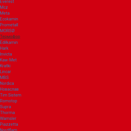
Everest
Mcz
Meta
Ecokamin
Prometall
MORSØ
Термофор
Edilkamin
Hark
Invicta
Kaw-Met
Kratki
Lincar
MBS
Nordica
Новаслав
Tim Sistem
Romotop
Supra
Thorma
Wamsler
Piazzetta
Nordflam