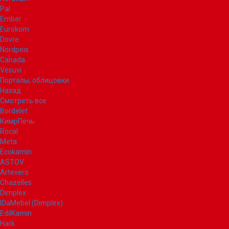
Pal
Ember
Eurokom
Dovre
Nordpeis
Canada
Vesuvi
Порталы, облицовки
Назад
Смотреть все
Bordelet
КимрПечь
Rocal
Meta
Ecokamin
ASTOV
Artevero
Chazelles
Dimplex
IDaMebel (Dimplex)
EdilKamin
Hark