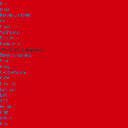
Mcz
Meta
Каминные топки
Axis
Chazelles
Warmhaus
Ecokamin
Биокамины
Электрические камины
Газовые камины
Печи
Назад
Смотреть все
Guca
Panadero
Lacunza
Loki
ABX
FireBird
НМК
Aston
Etna