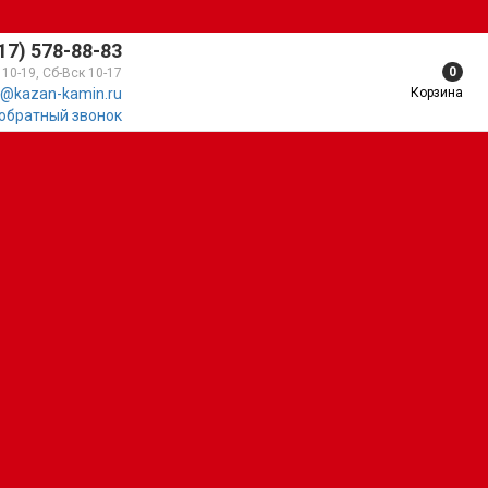
17) 578-88-83
0
 10-19, Сб-Вск 10-17
Корзина
@kazan-kamin.ru
 обратный звонок