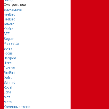
Смотреть все
Биокамины
FireBird
FireBird
IldNord
Kalfire
BEF
Seguin
Piazzetta
Boley
Focus
Hergom
Hitze
Everest
FireBird
Defro
Schmid
Rocal
Echa
Mcz
Meta
Каминные топки