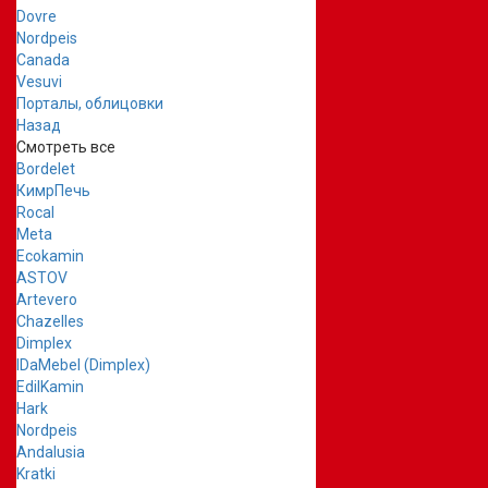
Dovre
Nordpeis
Canada
Vesuvi
Порталы, облицовки
Назад
Смотреть все
Bordelet
КимрПечь
Rocal
Meta
Ecokamin
ASTOV
Artevero
Chazelles
Dimplex
IDaMebel (Dimplex)
EdilKamin
Hark
Nordpeis
Andalusia
Kratki