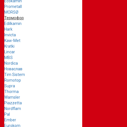
Ecokamin
Prometall
MORSØ
Термофор
Edilkamin
Hark
Invicta
Kaw-Met
Kratki
Lincar
MBS
Nordica
Новаслав
Tim Sistem
Romotop
Supra
Thorma
Wamsler
Piazzetta
Nordflam
Pal
Ember
Eurokom