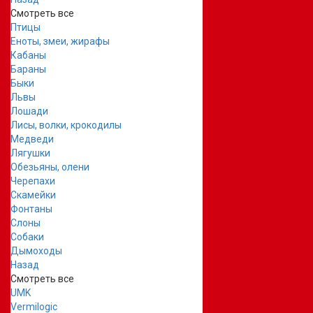
Смотреть все
Птицы
Еноты, змеи, жирафы
Кабаны
Бараны
Быки
Львы
Лошади
Лисы, волки, крокодилы
Медведи
Лягушки
Обезьяны, олени
Черепахи
Скамейки
Фонтаны
Слоны
Собаки
Дымоходы
Назад
Смотреть все
UMK
Vermilogic