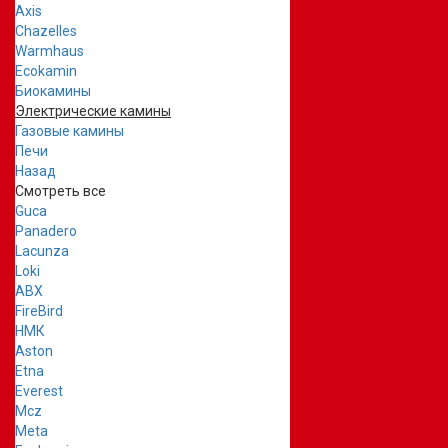
Axis
Chazelles
Warmhaus
Ecokamin
Биокамины
Электрические камины
Газовые камины
Печи
Назад
Смотреть все
Guca
Panadero
Lacunza
Loki
ABX
FireBird
НМК
Aston
Etna
Everest
Mcz
Meta