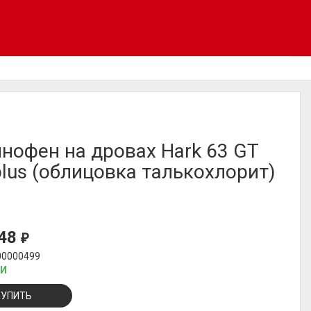
нофен на дровах Hark 63 GT
lus (облицовка талькохлорит)
848
₽
00000499
ИИ
КУПИТЬ