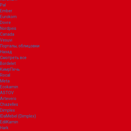
Pal
Ember
Eurokom
Dovre
Nordpeis
Canada
Vesuvi
Порталы, облицовки
Назад
Смотреть все
Bordelet
КимрПечь
Rocal
Meta
Ecokamin
ASTOV
Artevero
Chazelles
Dimplex
IDaMebel (Dimplex)
EdilKamin
Hark