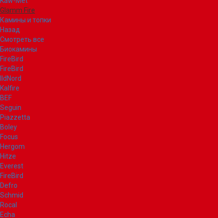
Kaw-Met
Glamm Fire
Камины и топки
Назад
Смотреть все
Биокамины
FireBird
FireBird
IldNord
Kalfire
BEF
Seguin
Piazzetta
Boley
Focus
Hergom
Hitze
Everest
FireBird
Defro
Schmid
Rocal
Echa