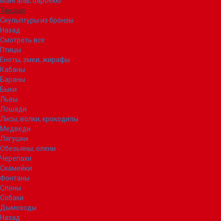
Мангалы, барбекю
Тандыр
Скульптуры из бронзы
Назад
Смотреть все
Птицы
Еноты, змеи, жирафы
Кабаны
Бараны
Быки
Львы
Лошади
Лисы, волки, крокодилы
Медведи
Лягушки
Обезьяны, олени
Черепахи
Скамейки
Фонтаны
Слоны
Собаки
Дымоходы
Назад