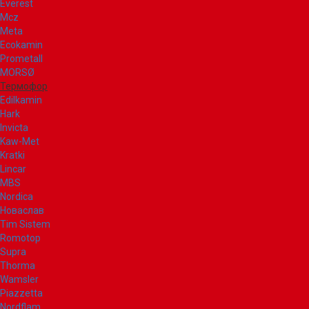
Everest
Mcz
Meta
Ecokamin
Prometall
MORSØ
Термофор
Edilkamin
Hark
Invicta
Kaw-Met
Kratki
Lincar
MBS
Nordica
Новаслав
Tim Sistem
Romotop
Supra
Thorma
Wamsler
Piazzetta
Nordflam