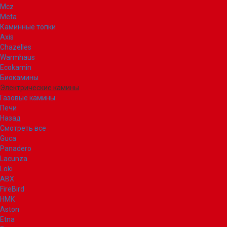
Mcz
Meta
Каминные топки
Axis
Chazelles
Warmhaus
Ecokamin
Биокамины
Электрические камины
Газовые камины
Печи
Назад
Смотреть все
Guca
Panadero
Lacunza
Loki
ABX
FireBird
НМК
Aston
Etna