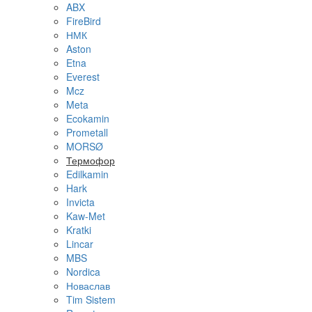
ABX
FireBird
НМК
Aston
Etna
Everest
Mcz
Meta
Ecokamin
Prometall
MORSØ
Термофор
Edilkamin
Hark
Invicta
Kaw-Met
Kratki
Lincar
MBS
Nordica
Новаслав
Tim Sistem