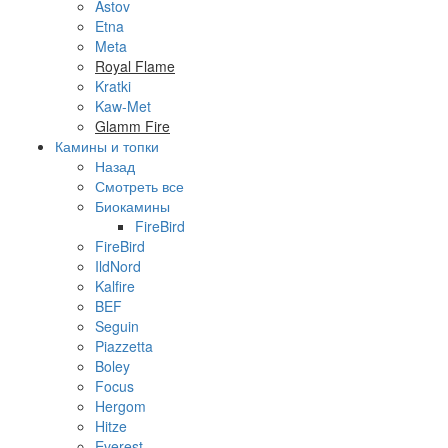
Astov
Etna
Meta
Royal Flame
Kratki
Kaw-Met
Glamm Fire
Камины и топки
Назад
Смотреть все
Биокамины
FireBird
FireBird
IldNord
Kalfire
BEF
Seguin
Piazzetta
Boley
Focus
Hergom
Hitze
Everest