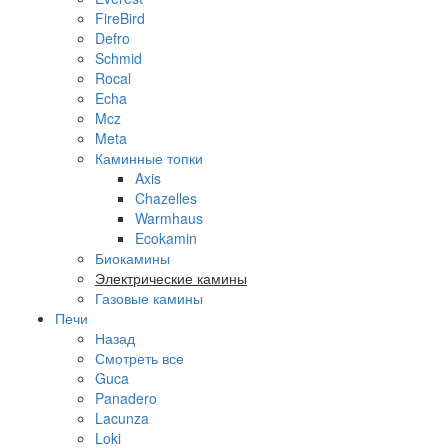
FireBird
Defro
Schmid
Rocal
Echa
Mcz
Meta
Каминные топки
Axis
Chazelles
Warmhaus
Ecokamin
Биокамины
Электрические камины
Газовые камины
Печи
Назад
Смотреть все
Guca
Panadero
Lacunza
Loki