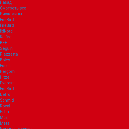
Назад
Смотреть все
Биокамины
FireBird
FireBird
IldNord
Kalfire
BEF
Seguin
Piazzetta
Boley
Focus
Hergom
Hitze
Everest
FireBird
Defro
Schmid
Rocal
Echa
Mcz
Meta