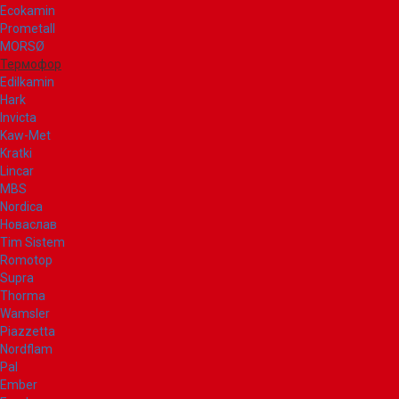
Ecokamin
Prometall
MORSØ
Термофор
Edilkamin
Hark
Invicta
Kaw-Met
Kratki
Lincar
MBS
Nordica
Новаслав
Tim Sistem
Romotop
Supra
Thorma
Wamsler
Piazzetta
Nordflam
Pal
Ember