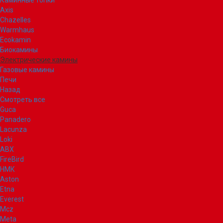
Каминные топки
Axis
Chazelles
Warmhaus
Ecokamin
Биокамины
Электрические камины
Газовые камины
Печи
Назад
Смотреть все
Guca
Panadero
Lacunza
Loki
ABX
FireBird
НМК
Aston
Etna
Everest
Mcz
Meta