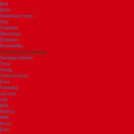
Mcz
Meta
Каминные топки
Axis
Chazelles
Warmhaus
Ecokamin
Биокамины
Электрические камины
Газовые камины
Печи
Назад
Смотреть все
Guca
Panadero
Lacunza
Loki
ABX
FireBird
НМК
Aston
Etna