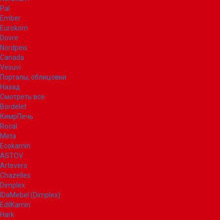
Pal
Ember
Eurokom
Dovre
Nordpeis
Canada
Vesuvi
Порталы, облицовки
Назад
Смотреть все
Bordelet
КимрПечь
Rocal
Meta
Ecokamin
ASTOV
Artevero
Chazelles
Dimplex
IDaMebel (Dimplex)
EdilKamin
Hark