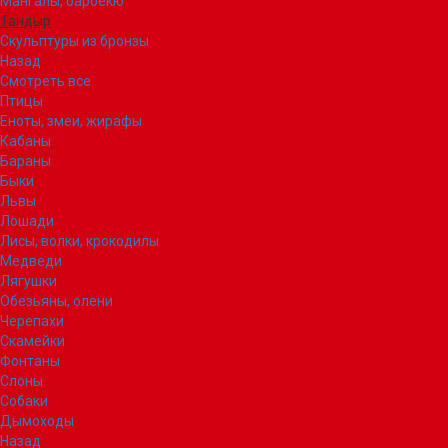
Мангалы, барбекю
Тандыр
Скульптуры из бронзы
Назад
Смотреть все
Птицы
Еноты, змеи, жирафы
Кабаны
Бараны
Быки
Львы
Лошади
Лисы, волки, крокодилы
Медведи
Лягушки
Обезьяны, олени
Черепахи
Скамейки
Фонтаны
Слоны
Собаки
Дымоходы
Назад