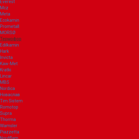
Everest
Mcz
Meta
Ecokamin
Prometall
MORSØ
Термофор
Edilkamin
Hark
Invicta
Kaw-Met
Kratki
Lincar
MBS
Nordica
Новаслав
Tim Sistem
Romotop
Supra
Thorma
Wamsler
Piazzetta
Nordflam