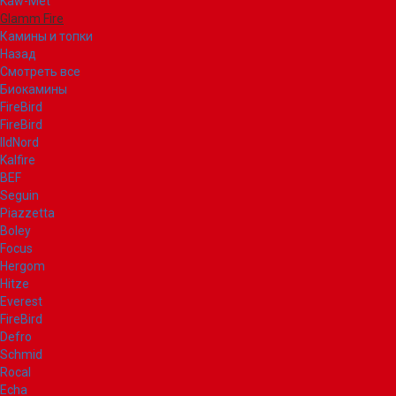
Kaw-Met
Glamm Fire
Камины и топки
Назад
Смотреть все
Биокамины
FireBird
FireBird
IldNord
Kalfire
BEF
Seguin
Piazzetta
Boley
Focus
Hergom
Hitze
Everest
FireBird
Defro
Schmid
Rocal
Echa