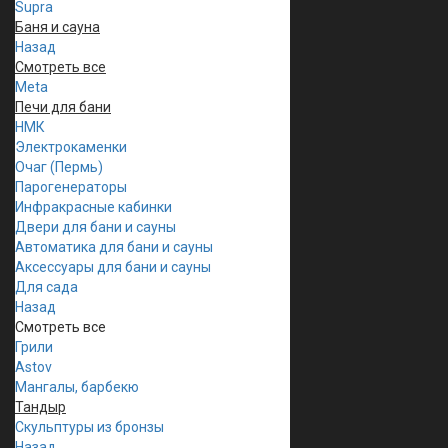
Supra
Баня и сауна
Назад
Смотреть все
Meta
Печи для бани
НМК
Электрокаменки
Очаг (Пермь)
Парогенераторы
Инфракрасные кабинки
Двери для бани и сауны
Автоматика для бани и сауны
Аксессуары для бани и сауны
Для сада
Назад
Смотреть все
Грили
Astov
Мангалы, барбекю
Тандыр
Скульптуры из бронзы
Назад