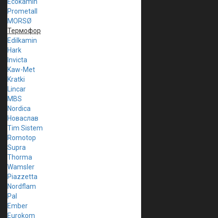
Ecokamin
Prometall
MORSØ
Термофор
Edilkamin
Hark
Invicta
Kaw-Met
Kratki
Lincar
MBS
Nordica
Новаслав
Tim Sistem
Romotop
Supra
Thorma
Wamsler
Piazzetta
Nordflam
Pal
Ember
Eurokom