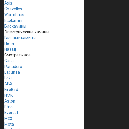
Axis
Chazelles
Warmhaus
Ecokamin
Биокамины
Электрические камины
Газовые камины
Печи
Назад
Смотреть все
Guca
Panadero
Lacunza
Loki
ABX
FireBird
НМК
Aston
Etna
Everest
Mcz
Meta