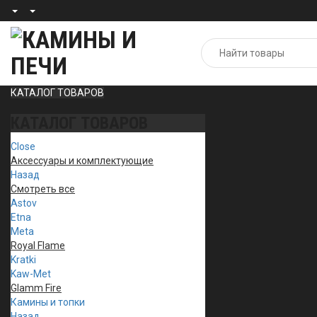
КАТАЛОГ ТОВАРОВ
КАТАЛОГ ТОВАРОВ
Close
Аксессуары и комплектующие
Назад
Смотреть все
Astov
Etna
Meta
Royal Flame
Kratki
Kaw-Met
Glamm Fire
Камины и топки
Назад