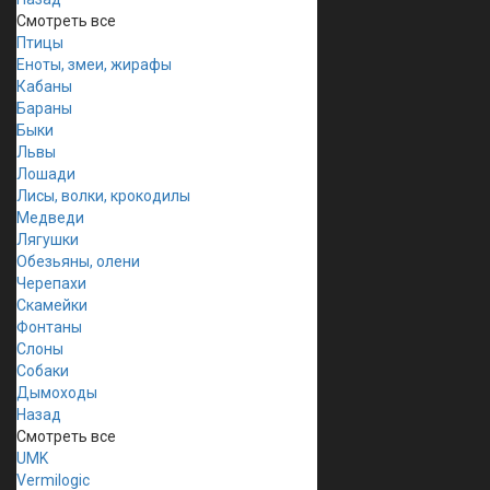
Смотреть все
Птицы
Еноты, змеи, жирафы
Кабаны
Бараны
Быки
Львы
Лошади
Лисы, волки, крокодилы
Медведи
Лягушки
Обезьяны, олени
Черепахи
Скамейки
Фонтаны
Слоны
Собаки
Дымоходы
Назад
Смотреть все
UMK
Vermilogic