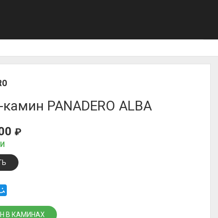
RO
-камин PANADERO ALBA
700
₽
ИИ
ТЬ
Н В КАМИНАХ