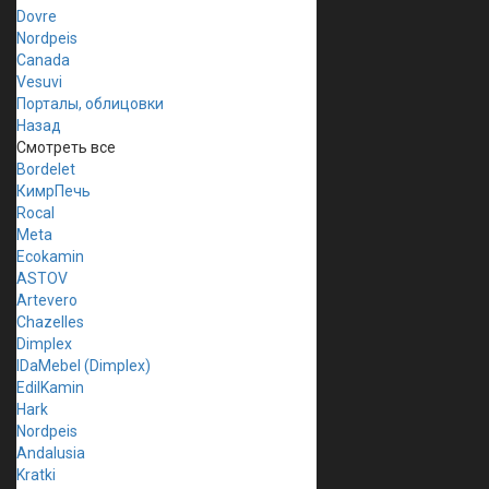
Dovre
Nordpeis
Canada
Vesuvi
Порталы, облицовки
Назад
Смотреть все
Bordelet
КимрПечь
Rocal
Meta
Ecokamin
ASTOV
Artevero
Chazelles
Dimplex
IDaMebel (Dimplex)
EdilKamin
Hark
Nordpeis
Andalusia
Kratki