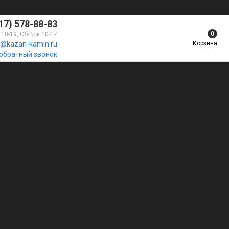
17) 578-88-83
0
 10-19, Сб-Вск 10-17
Корзина
@kazan-kamin.ru
 обратный звонок