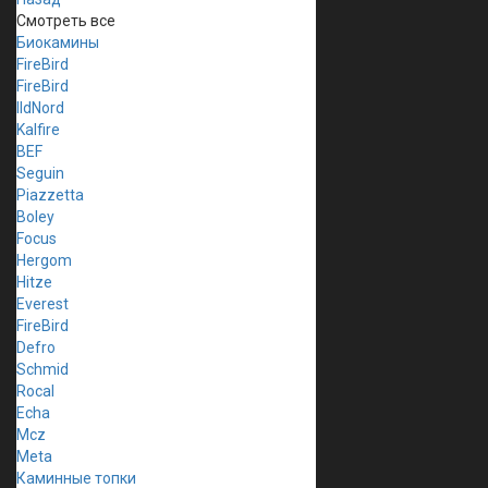
Смотреть все
Биокамины
FireBird
FireBird
IldNord
Kalfire
BEF
Seguin
Piazzetta
Boley
Focus
Hergom
Hitze
Everest
FireBird
Defro
Schmid
Rocal
Echa
Mcz
Meta
Каминные топки