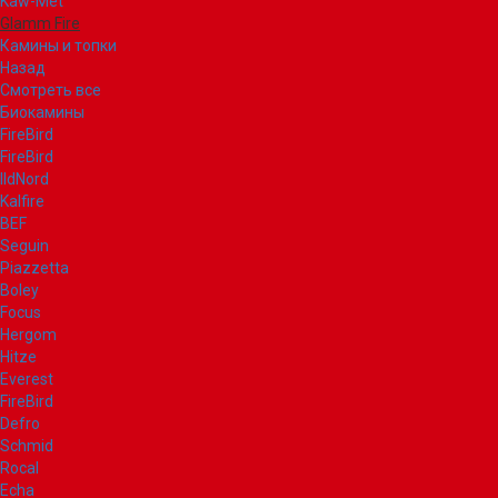
Kaw-Met
Glamm Fire
Камины и топки
Назад
Смотреть все
Биокамины
FireBird
FireBird
IldNord
Kalfire
BEF
Seguin
Piazzetta
Boley
Focus
Hergom
Hitze
Everest
FireBird
Defro
Schmid
Rocal
Echa