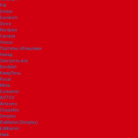
Pal
Ember
Eurokom
Dovre
Nordpeis
Canada
Vesuvi
Порталы, облицовки
Назад
Смотреть все
Bordelet
КимрПечь
Rocal
Meta
Ecokamin
ASTOV
Artevero
Chazelles
Dimplex
IDaMebel (Dimplex)
EdilKamin
Hark