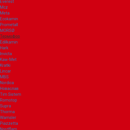
Everest
Mcz
Meta
Ecokamin
Prometall
MORSØ
Термофор
Edilkamin
Hark
Invicta
Kaw-Met
Kratki
Lincar
MBS
Nordica
Новаслав
Tim Sistem
Romotop
Supra
Thorma
Wamsler
Piazzetta
Nordflam