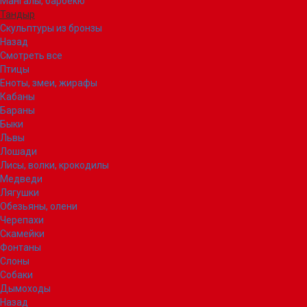
Мангалы, барбекю
Тандыр
Скульптуры из бронзы
Назад
Смотреть все
Птицы
Еноты, змеи, жирафы
Кабаны
Бараны
Быки
Львы
Лошади
Лисы, волки, крокодилы
Медведи
Лягушки
Обезьяны, олени
Черепахи
Скамейки
Фонтаны
Слоны
Собаки
Дымоходы
Назад