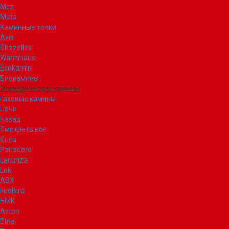
Mcz
Meta
Каминные топки
Axis
Chazelles
Warmhaus
Ecokamin
Биокамины
Электрические камины
Газовые камины
Печи
Назад
Смотреть все
Guca
Panadero
Lacunza
Loki
ABX
FireBird
НМК
Aston
Etna