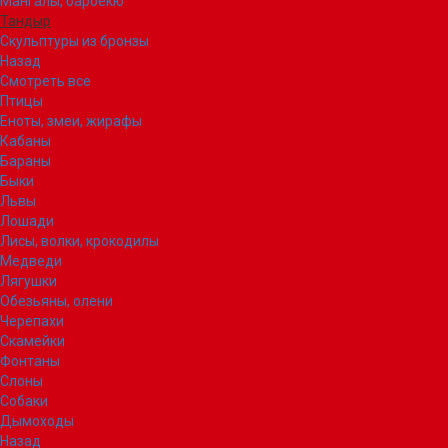
Мангалы, барбекю
Тандыр
Скульптуры из бронзы
Назад
Смотреть все
Птицы
Еноты, змеи, жирафы
Кабаны
Бараны
Быки
Львы
Лошади
Лисы, волки, крокодилы
Медведи
Лягушки
Обезьяны, олени
Черепахи
Скамейки
Фонтаны
Слоны
Собаки
Дымоходы
Назад