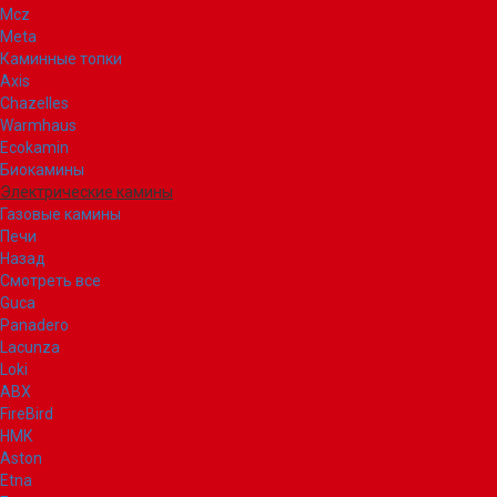
Mcz
Meta
Каминные топки
Axis
Chazelles
Warmhaus
Ecokamin
Биокамины
Электрические камины
Газовые камины
Печи
Назад
Смотреть все
Guca
Panadero
Lacunza
Loki
ABX
FireBird
НМК
Aston
Etna