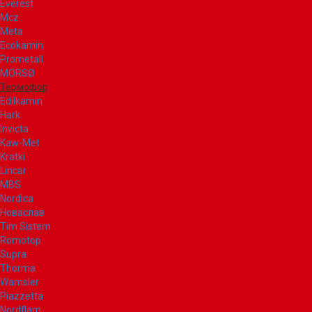
Everest
Mcz
Meta
Ecokamin
Prometall
MORSØ
Термофор
Edilkamin
Hark
Invicta
Kaw-Met
Kratki
Lincar
MBS
Nordica
Новаслав
Tim Sistem
Romotop
Supra
Thorma
Wamsler
Piazzetta
Nordflam