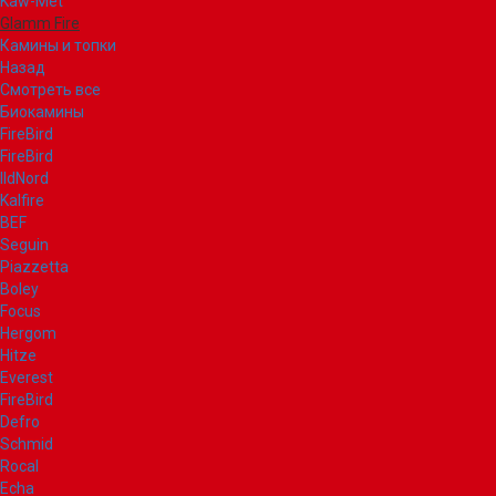
Kaw-Met
Glamm Fire
Камины и топки
Назад
Смотреть все
Биокамины
FireBird
FireBird
IldNord
Kalfire
BEF
Seguin
Piazzetta
Boley
Focus
Hergom
Hitze
Everest
FireBird
Defro
Schmid
Rocal
Echa