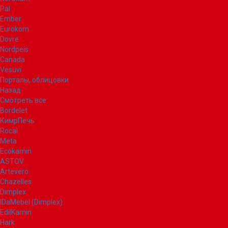
Pal
Ember
Eurokom
Dovre
Nordpeis
Canada
Vesuvi
Порталы, облицовки
Назад
Смотреть все
Bordelet
КимрПечь
Rocal
Meta
Ecokamin
ASTOV
Artevero
Chazelles
Dimplex
IDaMebel (Dimplex)
EdilKamin
Hark