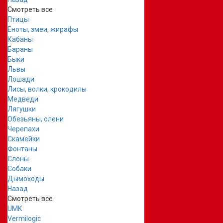
Смотреть все
Птицы
Еноты, змеи, жирафы
Кабаны
Бараны
Быки
Львы
Лошади
Лисы, волки, крокодилы
Медведи
Лягушки
Обезьяны, олени
Черепахи
Скамейки
Фонтаны
Слоны
Собаки
Дымоходы
Назад
Смотреть все
UMK
Vermilogic