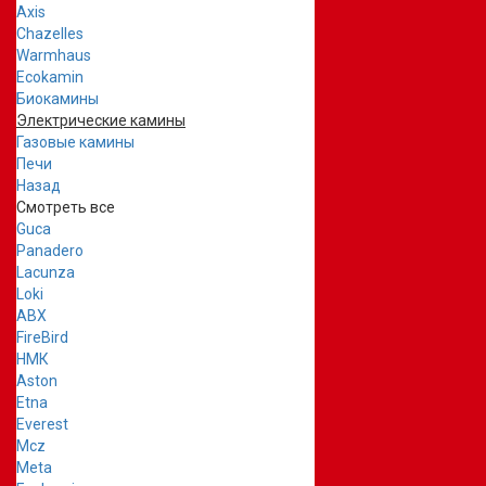
Axis
Chazelles
Warmhaus
Ecokamin
Биокамины
Электрические камины
Газовые камины
Печи
Назад
Смотреть все
Guca
Panadero
Lacunza
Loki
ABX
FireBird
НМК
Aston
Etna
Everest
Mcz
Meta