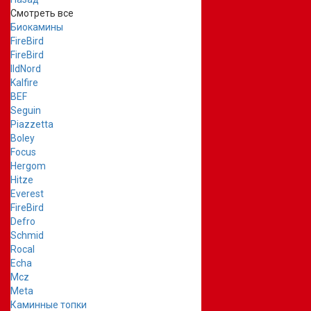
Смотреть все
Биокамины
FireBird
FireBird
IldNord
Kalfire
BEF
Seguin
Piazzetta
Boley
Focus
Hergom
Hitze
Everest
FireBird
Defro
Schmid
Rocal
Echa
Mcz
Meta
Каминные топки