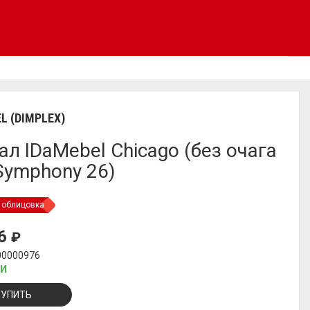
L (DIMPLEX)
ал IDaMebel Chicago (без очага
Symphony 26)
 облицовка
16
₽
00000976
ИИ
КУПИТЬ