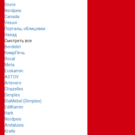
Dovre
Nordpeis
Canada
Vesuvi
Порталы, облицовки
Назад
Смотреть все
Bordelet
КимрПечь
Rocal
Meta
Ecokamin
ASTOV
Artevero
Chazelles
Dimplex
IDaMebel (Dimplex)
EdilKamin
Hark
Nordpeis
Andalusia
Kratki