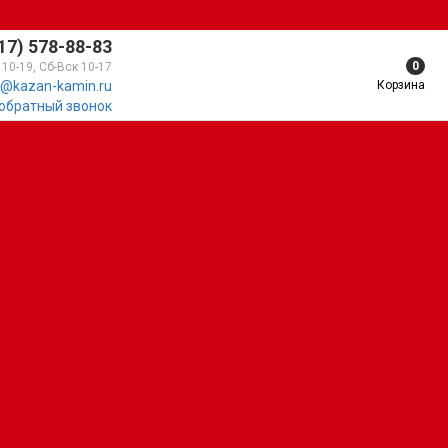
17) 578-88-83
0
 10-19, Сб-Вск 10-17
Корзина
@kazan-kamin.ru
 обратный звонок