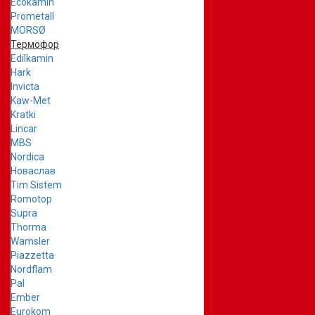
Ecokamin
Prometall
MORSØ
Термофор
Edilkamin
Hark
Invicta
Kaw-Met
Kratki
Lincar
MBS
Nordica
Новаслав
Tim Sistem
Romotop
Supra
Thorma
Wamsler
Piazzetta
Nordflam
Pal
Ember
Eurokom