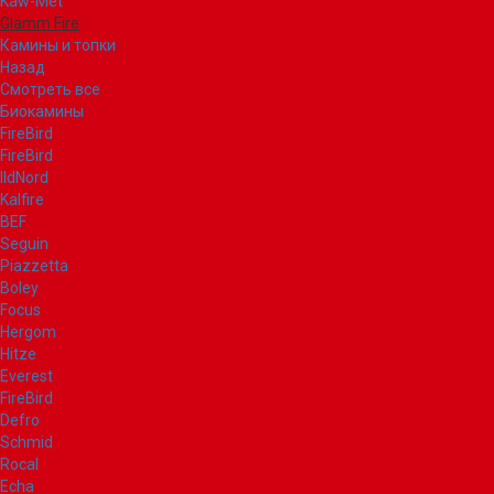
Kaw-Met
Glamm Fire
Камины и топки
Назад
Смотреть все
Биокамины
FireBird
FireBird
IldNord
Kalfire
BEF
Seguin
Piazzetta
Boley
Focus
Hergom
Hitze
Everest
FireBird
Defro
Schmid
Rocal
Echa