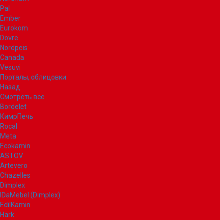
Pal
Ember
Eurokom
Dovre
Nordpeis
Canada
Vesuvi
Порталы, облицовки
Назад
Смотреть все
Bordelet
КимрПечь
Rocal
Meta
Ecokamin
ASTOV
Artevero
Chazelles
Dimplex
IDaMebel (Dimplex)
EdilKamin
Hark