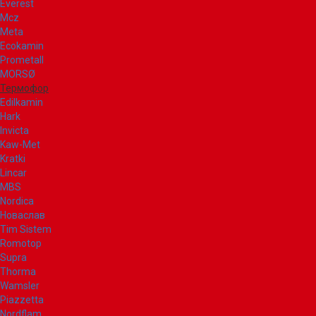
Everest
Mcz
Meta
Ecokamin
Prometall
MORSØ
Термофор
Edilkamin
Hark
Invicta
Kaw-Met
Kratki
Lincar
MBS
Nordica
Новаслав
Tim Sistem
Romotop
Supra
Thorma
Wamsler
Piazzetta
Nordflam