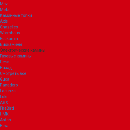
Mcz
Meta
Каминные топки
Axis
Chazelles
Warmhaus
Ecokamin
Биокамины
Электрические камины
Газовые камины
Печи
Назад
Смотреть все
Guca
Panadero
Lacunza
Loki
ABX
FireBird
НМК
Aston
Etna