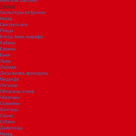
Мангалы, барбекю
Тандыр
Скульптуры из бронзы
Назад
Смотреть все
Птицы
Еноты, змеи, жирафы
Кабаны
Бараны
Быки
Львы
Лошади
Лисы, волки, крокодилы
Медведи
Лягушки
Обезьяны, олени
Черепахи
Скамейки
Фонтаны
Слоны
Собаки
Дымоходы
Назад