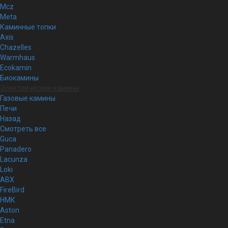
Mcz
Meta
Каминные топки
Axis
Chazelles
Warmhaus
Ecokamin
Биокамины
Электрические камины
Газовые камины
Печи
Назад
Смотреть все
Guca
Panadero
Lacunza
Loki
ABX
FireBird
НМК
Aston
Etna