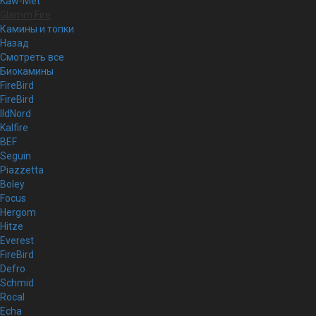
Kaw-Met
Glamm Fire
Камины и топки
Назад
Смотреть все
Биокамины
FireBird
FireBird
IldNord
Kalfire
BEF
Seguin
Piazzetta
Boley
Focus
Hergom
Hitze
Everest
FireBird
Defro
Schmid
Rocal
Echa