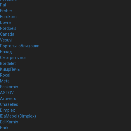
Pal
Ember
Eurokom
Dovre
Nordpeis
Canada
Vesuvi
Порталы, облицовки
Назад
Смотреть все
Bordelet
КимрПечь
Rocal
Meta
Ecokamin
ASTOV
Artevero
Chazelles
Dimplex
IDaMebel (Dimplex)
EdilKamin
Hark