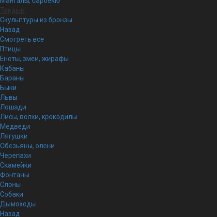
Мангалы, барбекю
Тандыр
Скульптуры из бронзы
Назад
Смотреть все
Птицы
Еноты, змеи, жирафы
Кабаны
Бараны
Быки
Львы
Лошади
Лисы, волки, крокодилы
Медведи
Лягушки
Обезьяны, олени
Черепахи
Скамейки
Фонтаны
Слоны
Собаки
Дымоходы
Назад