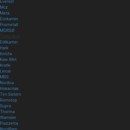
Everest
Mcz
Meta
Ecokamin
Prometall
MORSØ
Термофор
Edilkamin
Hark
Invicta
Kaw-Met
Kratki
Lincar
MBS
Nordica
Новаслав
Tim Sistem
Romotop
Supra
Thorma
Wamsler
Piazzetta
Nordflam