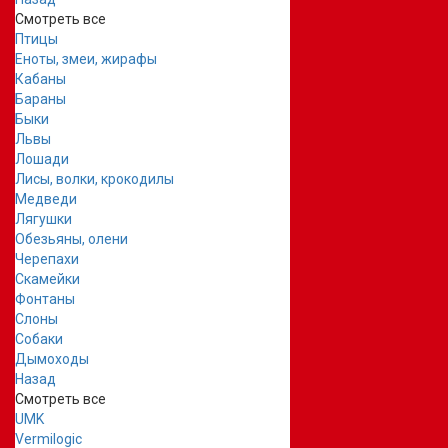
Смотреть все
Птицы
Еноты, змеи, жирафы
Кабаны
Бараны
Быки
Львы
Лошади
Лисы, волки, крокодилы
Медведи
Лягушки
Обезьяны, олени
Черепахи
Скамейки
Фонтаны
Слоны
Собаки
Дымоходы
Назад
Смотреть все
UMK
Vermilogic