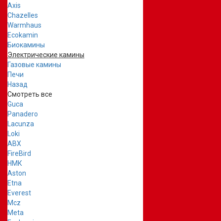
Axis
Chazelles
Warmhaus
Ecokamin
Биокамины
Электрические камины
Газовые камины
Печи
Назад
Смотреть все
Guca
Panadero
Lacunza
Loki
ABX
FireBird
НМК
Aston
Etna
Everest
Mcz
Meta