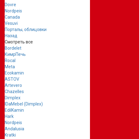
Dovre
Nordpeis
Canada
Vesuvi
Порталы, облицовки
Назад
Смотреть все
Bordelet
КимрПечь
Rocal
Meta
Ecokamin
ASTOV
Artevero
Chazelles
Dimplex
IDaMebel (Dimplex)
EdilKamin
Hark
Nordpeis
Andalusia
Kratki