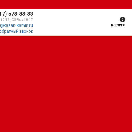
17) 578-88-83
0
 10-19, Сб-Вск 10-17
Корзина
@kazan-kamin.ru
 обратный звонок