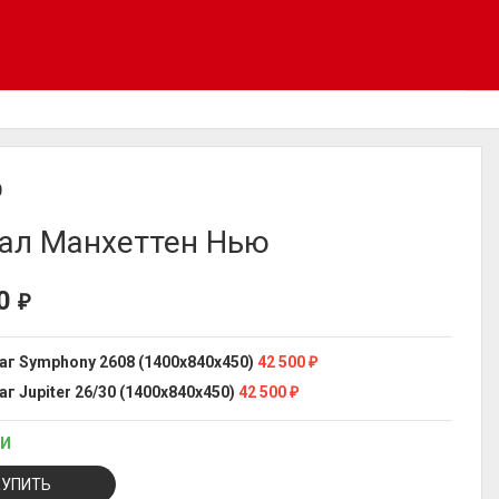
D
ал Манхеттен Нью
00
₽
аг Symphony 2608 (1400x840x450)
42 500
₽
г Jupiter 26/30 (1400x840x450)
42 500
₽
ИИ
КУПИТЬ