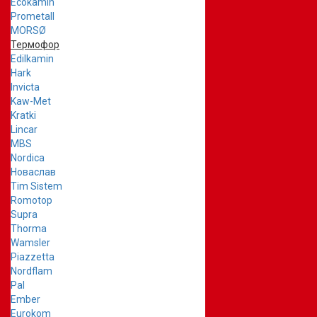
Ecokamin
Prometall
MORSØ
Термофор
Edilkamin
Hark
Invicta
Kaw-Met
Kratki
Lincar
MBS
Nordica
Новаслав
Tim Sistem
Romotop
Supra
Thorma
Wamsler
Piazzetta
Nordflam
Pal
Ember
Eurokom