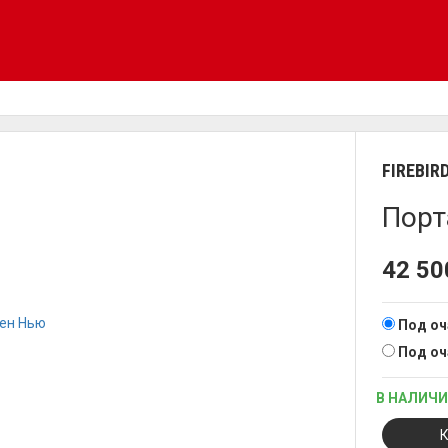
FIREBIR
Порт
42 5
Под оч
Под оча
В НАЛИЧ