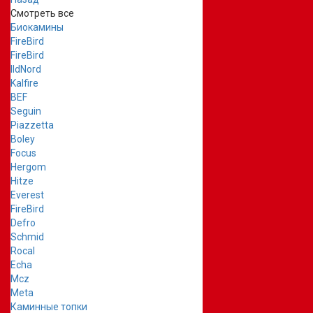
Смотреть все
Биокамины
FireBird
FireBird
IldNord
Kalfire
BEF
Seguin
Piazzetta
Boley
Focus
Hergom
Hitze
Everest
FireBird
Defro
Schmid
Rocal
Echa
Mcz
Meta
Каминные топки